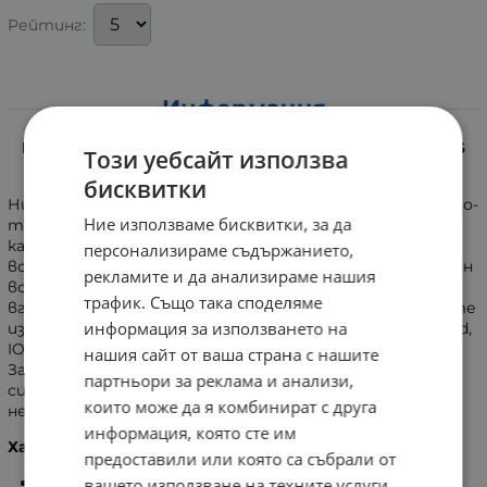
Рейтинг:
Информация
МЕДИСАНА КАНТАР - АНАЛИЗАТОР С BLUETOOTH BS
Този уебсайт използва
444 40444
бисквитки
Никога измерването на телесното тегло не е било по-
Ние използваме бисквитки, за да
точно!
MEDISANA BS 444
е изключително прецизен
кантар. Не само показва килограмите, но и изчислява
персонализираме съдържанието,
водата в тялото, мускулната и костната маса. Освен
рекламите и да анализираме нашия
всичко останало, с помощта на
трафик. Също така споделяме
вградения
Bluetooth
спокойно можете да прехвърлите
информация за използването на
измерените стойности към приложението за Android,
IOS и VitaDock Online - VitaDock Online+.
нашия сайт от ваша страна с нашите
За още по-точно отчитане, уредът е снабден със
партньори за реклама и анализи,
силно чувствителни електроди, изработени от
които може да я комбинират с друга
неръждаема стомана.
информация, която сте им
Характеристики:
предоставили или която са събрали от
Измерва:
вашето използване на техните услуги.