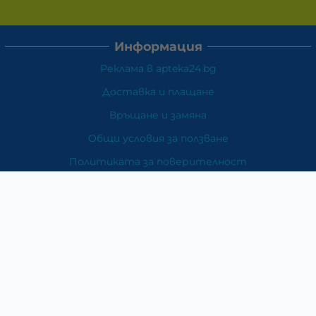
Информация
Реклама в apteka24.bg
Доставка и плащане
Връщане и замяна
Общи условия за ползване
Политиката за поверителност
Политика за използване на бисквитки
При възникване на спор, свързан с покупка онлайн,
можете да ползвате сайта ОРС
Вашите права
Отказ от сделка
За Нас
Карта на сайта