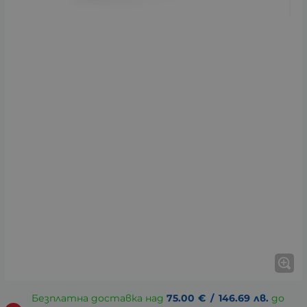
Безплатна доставка над
75.00
€
/
146.69
лв.
до