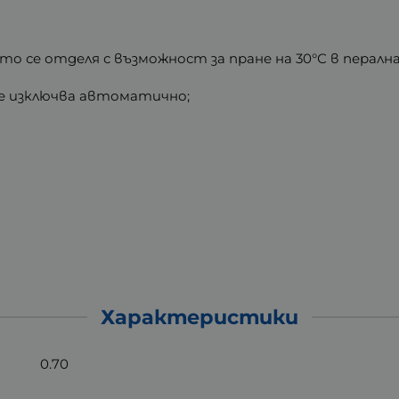
 се отделя с възможност за пране на 30°С в пералн
се изключва автоматично;
Характеристики
0.70