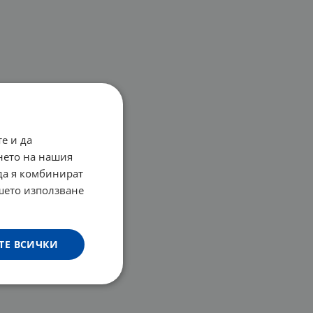
е и да
нето на нашия
 да я комбинират
ашето използване
ТЕ ВСИЧКИ