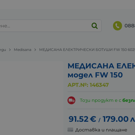
088
еди
Medisana
МЕДИСАНА ЕЛЕКТРИЧЕСКИ БОТУШИ FW 150 602
МЕДИСАНА ЕЛЕ
модел FW 150
АРТ.№:
146347
Този продукт е с
безп
91.52
€
179.00
л
/
Доставка и плащане