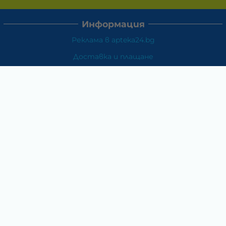
Информация
Реклама в apteka24.bg
Доставка и плащане
Връщане и замяна
Общи условия за ползване
Политиката за поверителност
Политика за използване на бисквитки
При възникване на спор, свързан с покупка онлайн,
можете да ползвате сайта ОРС
Вашите права
Отказ от сделка
За Нас
Карта на сайта