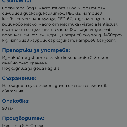
Съставки:
Сорбитол, вода, мастиха от Хиос, хидратиран
силициев диоксид, ксилитол, PEG-32, натриев
карбоксиметилцелулоза, PEG-60, хидрогенизирано
рициново масло, масло от мастиха /Pistacia lentiscus/,
екстракт от златна пръчица (Solidago virgaurea),
пропилен гликол, глицерин, натриев флуроид (1450ppm
F-), натриев лауроил саркозинат, натриев бензоат.
Препоръки за употреба:
Измивайте зъбите с малко количество 2–3 пъти
дневно след хранене.
Подходяща за деца над 3 г.
Съхранение:
На хладно и сухо място, далеч от пряка слънчева
светлина.
Опаковка:
50 мл
Производител:
Mediterra S.A, Greece