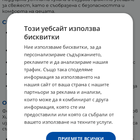
за свежест, като е съобразена с безопасността и
комфорта на децата.
Свойства на пастата
Този уебсайт използва
Почиства зъбите и устната кухина внимателно,
бисквитки
без да уврежда емайла, и ефективно премахва
замърсяванията.
Ние използваме бисквитки, за да
Поддържа свеж дъх с натурални ароматни
персонализираме съдържанието,
съставки, които са приятни и не дразнят.
рекламите и да анализираме нашия
Насърчава добри навици за устна хигиена чрез вкус
и аромат, харесвани от децата.
трафик. Също така споделяме
Лесна за изплакване, не оставя лепкавост или
информация за използването на
усещане за сухота.
нашия сайт от ваша страна с нашите
Подпомага поддържането на здрава устна среда за
партньори за реклама и анализи,
млечните зъби до тяхната естествена смяна.
които може да я комбинират с друга
Основните съставки
информация, която сте им
Формулата е базирана на смола от мастиха от остров
предоставили или която са събрали от
Хиос, извличана от дървото Pistacia lentiscus, която се
вашето използване на техните услуги.
използва от векове в Средиземноморието. Включени са
също:
ПРИЕМЕТЕ ВСИЧКИ
Силициев диоксид – мек почистващ агент, щадящ