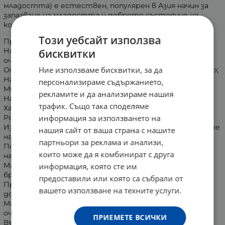
младостта) е естествен, популярен в Азия начин за
запазване на младостта и доброто състояние на
кожата.
Този уебсайт използва
Приложение на нефритения масажор за лице:
Намаляване на тъмните кръгове и торбичките под
бисквитки
очите;
Ние използваме бисквитки, за да
Отпускане, релакс и успокояване на кожата на лицето;
Намаляване на бръчките;
персонализираме съдържанието,
Минимизиране на порите;
рекламите и да анализираме нашия
Намаляване на отока.
трафик. Също така споделяме
Характеристики на масажора с нефрит:
информация за използването на
Ролките са изработени от 100% естествен нефрит;
Изстудените ролки спомагат за затваряне на порите
нашия сайт от ваша страна с нашите
на лицето. Подобравя се кръвообръщението.
партньори за реклама и анализи,
Подпухналостта и тъмните кръгове под очите
които може да я комбинират с друга
намаляват;
Масажът отпуска мускулите, намалява видимо
информация, която сте им
бръчките;
предоставили или която са събрали от
Придава усещане за студенина по лицето, което
вашето използване на техните услуги.
допълнително тонизира кожата;
Масажорът е подходящ за масаж на лице, шия, ръце,
очи, нос;
ПРИЕМЕТЕ ВСИЧКИ
Възможност за масаж на сухо или масаж с масло.