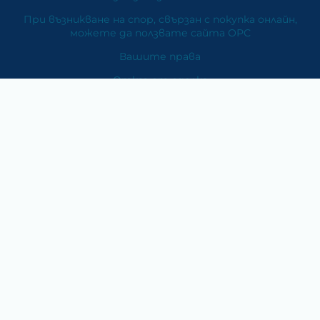
При възникване на спор, свързан с покупка онлайн,
можете да ползвате сайта ОРС
Вашите права
Отказ от сделка
За Нас
Карта на сайта
Контакти
Категории
Храни и хранителни добавки
Козметика
Хигиена и защита
Перилни и почистващи препарати
Литература
Подаръци за медици