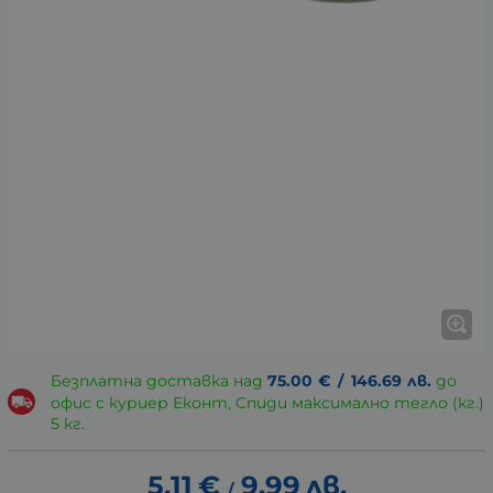
Безплатна доставка над
75.00
€
/
146.69
лв.
до
офис с куриер Еконт, Спиди максимално тегло (кг.)
5 кг.
5.11
€
9.99
лв.
/