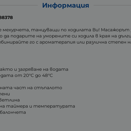
Информация
88378
 мехурчета, танцуващи по ходилата Ви! Масажорът з
 да подарите на уморените си ходила в края на дълги
комбинирайте го с ароматерапия или различна степен
 както и загряване на водата
дата от 20°C до 48°C
шната част на стъпалото
тени
светлина
 на таймера и температурата
 балончета