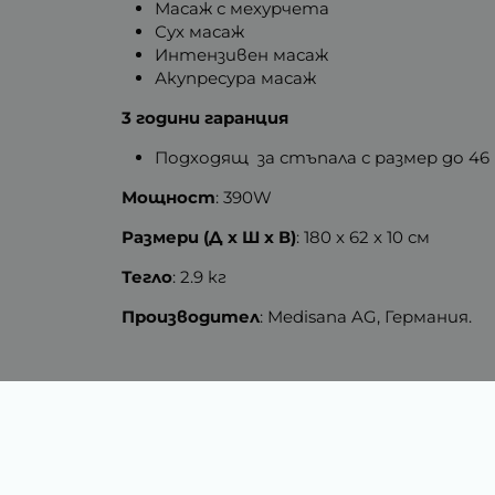
Масаж с мехурчета
Сух масаж
Интензивен масаж
Акупресура масаж
3 години гаранция
Подходящ за стъпала с размер до 46
Мощност
: 390W
Размери (Д х Ш х В)
: 180 x 62 x 10 см
Тегло
: 2.9 кг
Производител
: Medisana AG, Германия.
Тегло (кг.)