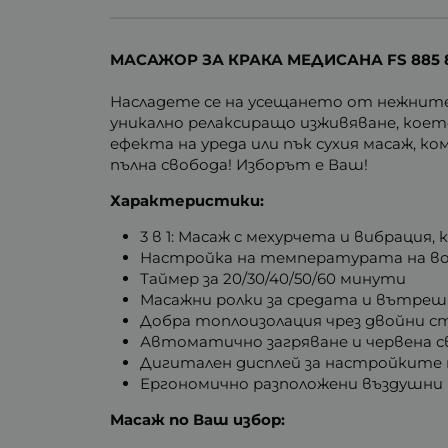
МАСАЖОР ЗА КРАКА МЕДИСАНА FS 885 
Насладете се на усещането от нежните
уникално релаксиращо изживяване, което
ефекта на уреда или пък сухия масаж, 
пълна свобода! Изборът е Ваш!
Характеристики:
3 в 1: Масаж с мехурчета и вибрация,
Настройка на температурата на во
Таймер за 20/30/40/50/60 минути
Масажни ролки за средата и вътре
Добра топлоизолация чрез двойни с
Автоматично загряване и червена 
Дигитален дисплей за настройките
Ергономично разположени въздушни
Масаж по Ваш избор: