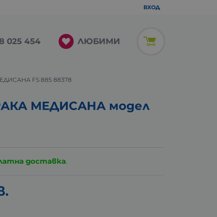
ВХОД
ЛЮБИМИ
8 025 454
ДИСАНА FS 885 88378
АКА МЕДИСАНА модел
латна доставка
.
в.