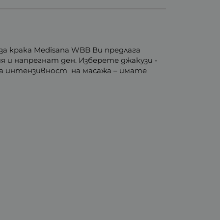
а крака Medisana WBB Ви предлага
я и напрегнат ден. Изберете джакузи -
 на интензивност на масажа – имате