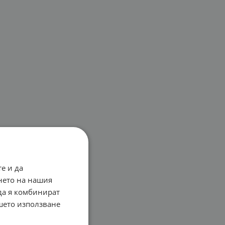
е и да
нето на нашия
 да я комбинират
ашето използване