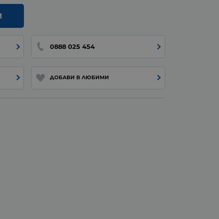
И
0888 025 454
ДОБАВИ В ЛЮБИМИ