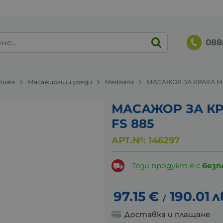
088
грижа
Масажиращи уреди
Medisana
МАСАЖОР ЗА КРАКА МЕ
МАСАЖОР ЗА КР
FS 885
АРТ.№:
146297
Този продукт е с
безп
97.15
€
190.01
л
/
Доставка и плащане