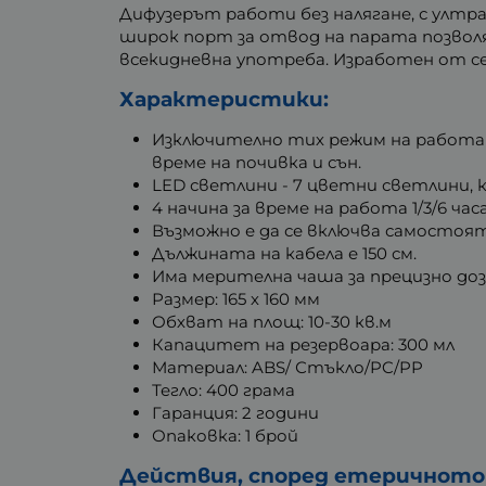
Дифузерът работи без налягане, с ултр
широк порт за отвод на парата позволя
всекидневна употреба. Изработен от с
Характеристики:
Изключително тих режим на работа с
време на почивка и сън.
LED светлини - 7 цветни светлини,
4 начина за време на работа 1/3/6 ча
Възможно е да се включва самостоя
Дължината на кабела е 150 см.
Има мерителна чаша за прецизно доз
Размер: 165 х 160 мм
Обхват на площ: 10-30 кв.м
Капацитет на резервоара: 300 мл
Материал: ABS/ Стъкло/PC/PP
Тегло: 400 грама
Гаранция: 2 години
Опаковка: 1 брой
Действия, според етеричното м