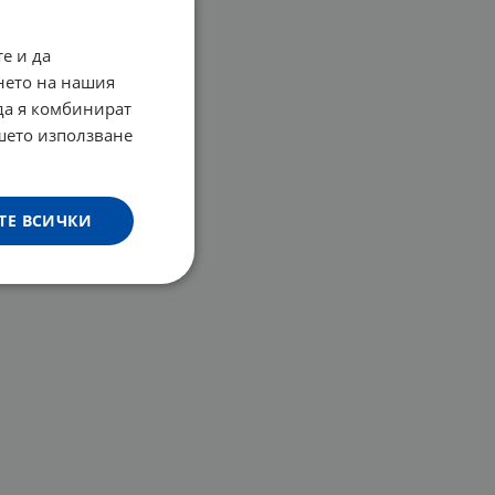
е и да
нето на нашия
 да я комбинират
ашето използване
ТЕ ВСИЧКИ