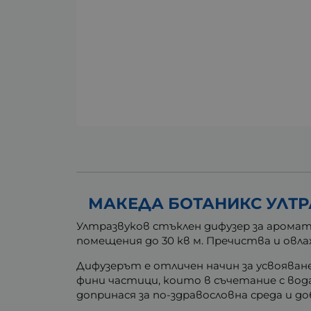
МАКЕДА БОТАНИКС УЛТР
Ултразвуков стъклен дифузер за аромат
помещения до 30 кв м. Пречиства и овла
Дифузерът е отличен начин за усвояван
фини частици, които в съчетание с во
допринася за по-здравословна среда и д