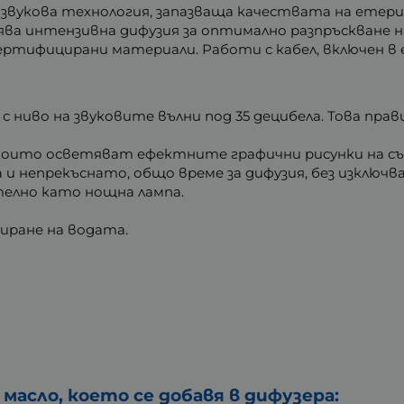
азвукова технология, запазваща качествата на етер
ва интензивна дифузия за оптимално разпръскване н
ертифицирани материали. Работи с кабел, включен в
 ниво на звуковите вълни под 35 децибела. Това пра
 които осветяват ефектните графични рисунки на съ
са и непрекъснато, общо време за дифузия, без изключва
телно като нощна лампа.
иране на водата.
асло, което се добавя в дифузера: