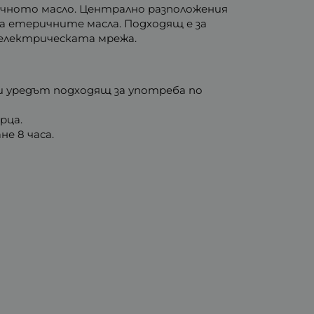
ичното масло. Централно разположения
а етеричните масла. Подходящ е за
 електрическата мрежа.
ви уредът подходящ за употреба по
рца.
не 8 часа.