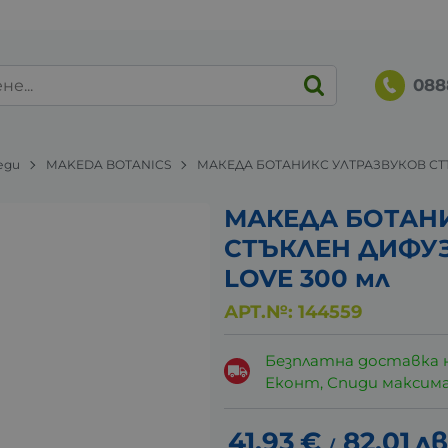
088
еди
MAKEDA BOTANICS
МАКЕДА БОТАНИКС УЛТРАЗВУКОВ СТ
МАКЕДА БОТАН
СТЪКЛЕН ДИФУ
LOVE 300 мл
АРТ.№:
144559
Безплатна доставка 
Еконт, Спиди максималн
41.93
€
82.01
лв
/