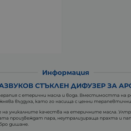
Информация
АЗВУКОВ СТЪКЛЕН ДИФУЗЕР ЗА АРО
ерапия с етерични масла и вода. Вместимостта на ре
жнява въздуха, като го насища с ценни терапевтични
е на уникалните качества на етеричните масла. Ултр
дата произвеждат пара, неутрализираща прахта и п
обро дишане.