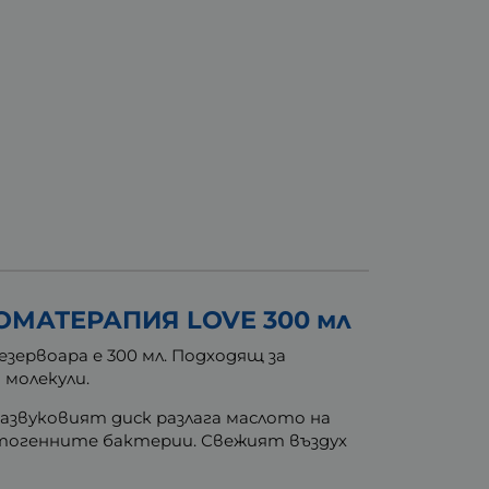
МАТЕРАПИЯ LOVE 300 мл
зервоара е 300 мл. Подходящ за
 молекули.
азвуковият диск разлага маслото на
атогенните бактерии. Свежият въздух