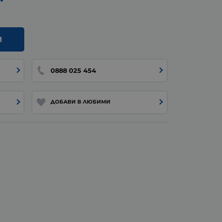
И
0888 025 454
ДОБАВИ В ЛЮБИМИ