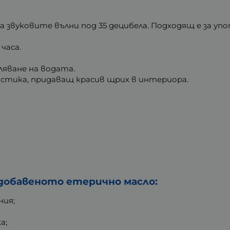
 звуковите вълни под 35 децибела. Подходящ е за упо
часа.
ляване на водата.
истика, придаващ красив щрих в интериора.
 добавеното етерично масло:
ния;
а;