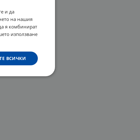
е и да
нето на нашия
 да я комбинират
ашето използване
ТЕ ВСИЧКИ