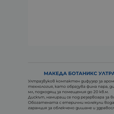
МАКЕДА БОТАНИКС УЛТРА
Ултразвуков компактен дифузер за арома
технология, като образува фина пара,
мл,
подходящ за помещения до 20 кв.м.
Дискът, намиращ се под резервоара за в
Обогатената с етерични молекули вода 
гаранция за облекчено дишане и здравос