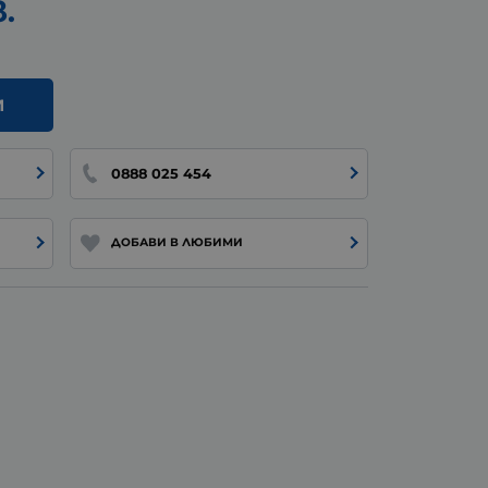
в.
И
0888 025 454
ДОБАВИ В ЛЮБИМИ