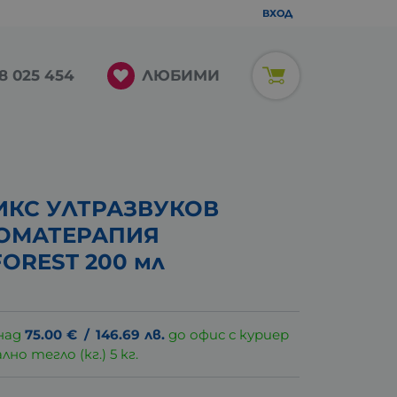
ВХОД
ЛЮБИМИ
8 025 454
ИКС УЛТРАЗВУКОВ
РОМАТЕРАПИЯ
OREST 200 мл
над
75.00
€
/
146.69
лв.
до офис с куриер
о тегло (кг.) 5 кг.