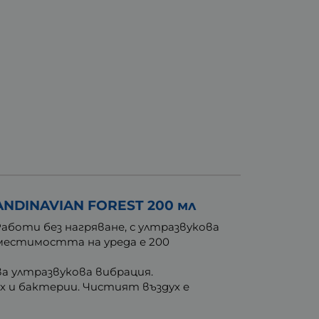
DINAVIAN FOREST 200 мл
аботи без нагряване, с ултразвукова
местимостта на уреда е 200
ва ултразвукова вибрация.
х и бактерии. Чистият въздух е