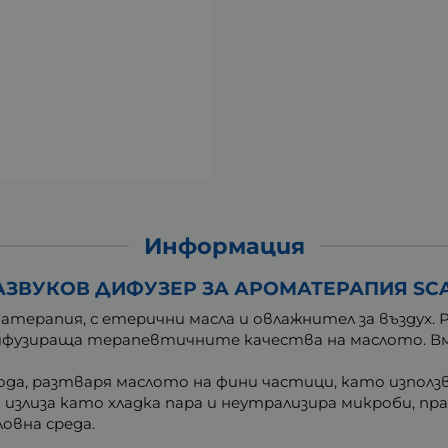
Информация
ЗВУКОВ ДИФУЗЕР ЗА АРОМАТЕРАПИЯ SCAN
терапия, с етерични масла и овлажнител за въздух. Р
 дифузираща терапевтичните качества на маслото. В
ода, разтваря маслото на фини частици, като използ
излиза като хладка пара и неутрализира микроби, пра
ловна среда.