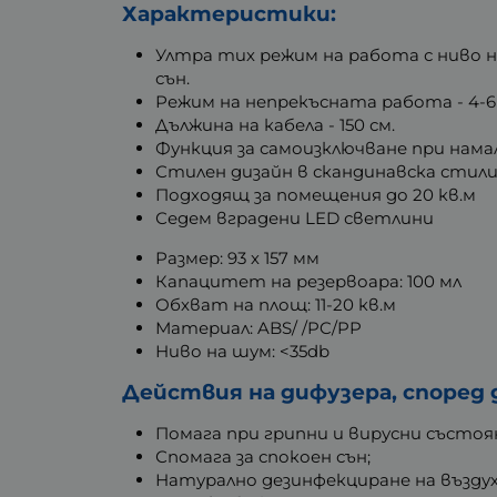
Характеристики:
Ултра тих режим на работа с ниво на
сън.
Режим на непрекъсната работа - 4-6 
Дължина на кабела - 150 см.
Функция за самоизключване при нама
Стилен дизайн в скандинавска стил
Подходящ за помещения до 20 кв.м
Седем вградени LED светлини
Размер: 93 х 157 мм
Капацитет на резервоара: 100 мл
Обхват на площ: 11-20 кв.м
Материал: ABS/ /PC/PP
Ниво на шум: <35db
Действия на дифузера, според
Помага при грипни и вирусни състоя
Спомага за спокоен сън;
Натурално дезинфекциране на въздух