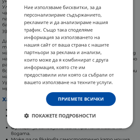
уникалните качества на етеричните масла.
Ние използваме бисквитки, за да
Ултразвуковият диск разлага маслото на фини
частици, които в съчетание с водата произвеждат
персонализираме съдържанието,
пара, неутрализираща прахта и патогенните
рекламите и да анализираме нашия
бактерии. Свежият въздух допринася за по-
трафик. Също така споделяме
здравословна среда и добро дишане.
информация за използването на
Дифузерът работи без налягане, с ултразвукова
нашия сайт от ваша страна с нашите
технология, запазваща качествата на етеричното
партньори за реклама и анализи,
масло. Централно разположения широк порт за отвод
на парата позволява интензивна дифузия за оптимално
които може да я комбинират с друга
разпръскване на етеричните масла. Подходящ е за
информация, която сте им
всекидневна употреба. Изработен от сертифицирани
предоставили или която са събрали от
материали.
вашето използване на техните услуги.
Уредът работи с кабел, включен в електрическата
мрежа.
ПРИЕМЕТЕ ВСИЧКИ
Характеристики:
Дължина на кабела: 150 см
ПОКАЖЕТЕ ПОДРОБНОСТИ
LED светлини: 7 цветни преливащи светлини,
които преливат с ефект на звезден дъжд.
Функция за самоизключване при намаляване на
водата.
Може да се включва самостоятелно като нощна