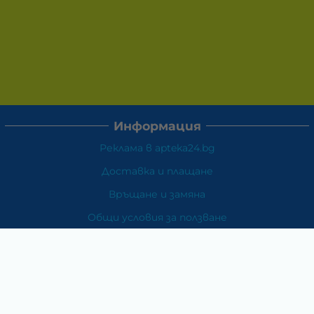
Информация
Реклама в apteka24.bg
Доставка и плащане
Връщане и замяна
Общи условия за ползване
Политиката за поверителност
Политика за използване на бисквитки
При възникване на спор, свързан с покупка онлайн,
можете да ползвате сайта ОРС