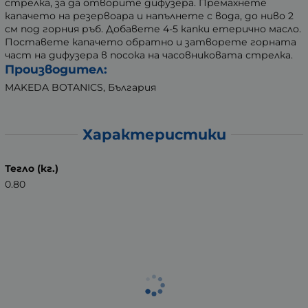
стрелка, за да отворите дифузера. Премахнете
капачето на резервоара и напълнете с вода, до ниво 2
см под горния ръб. Добавете 4-5 капки етерично масло.
Поставете капачето обратно и затворете горната
част на дифузера в посока на часовниковата стрелка.
Производител:
MAKEDA BOTANICS, България
Характеристики
Тегло (кг.)
0.80