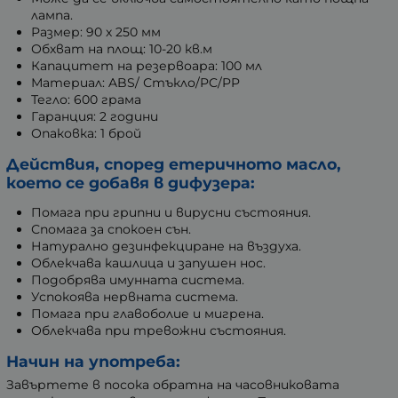
лампа.
Размер: 90 х 250 мм
Обхват на площ: 10-20 кв.м
Капацитет на резервоара: 100 мл
Материал: ABS/ Стъкло/PC/PP
Тегло: 600 грама
Гаранция: 2 години
Опаковка: 1 брой
Действия, според етеричното масло,
което се добавя в дифузера:
Помага при грипни и вирусни състояния.
Спомага за спокоен сън.
Натурално дезинфекциране на въздуха.
Облекчава кашлица и запушен нос.
Подобрява имунната система.
Успокоява нервната система.
Помага при главоболие и мигрена.
Облекчава при тревожни състояния.
Начин на употреба:
Завъртете в посока обратна на часовниковата