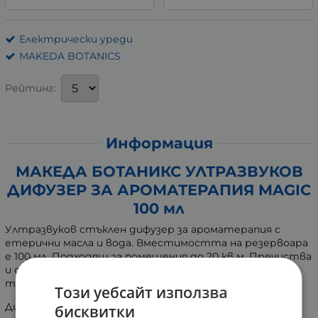
Електрически уреди
MAKEDA BOTANICS
Рейтинг:
Информация
МАКЕДА БОТАНИКС УЛТРАЗВУКОВ
ДИФУЗЕР ЗА АРОМАТЕРАПИЯ MAGIC
100 мл
Ултразвуков стъклен дифузер за ароматерапия с
етерични масла и вода. Вместимостта на резервоара
е 100 мл. Подходящ за помещения до 20 кв м. Пречиства
и овлажнява въздуха, като го насища с ценни
терапевтични молекули.
Този уебсайт използва
Дифузерът е отличен начин за усвояване на
бисквитки