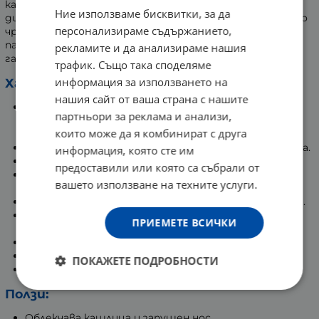
качествата на етеричните масла. Ултразвуковият
Ние използваме бисквитки, за да
диск декомпозира маслото на фините частици, които
персонализираме съдържанието,
чрез парата насищат въздуха и неутрализират
патогенните бактерии и прахта. Чистият въздух е
рекламите и да анализираме нашия
гаранция за здравословна среда и леко дишане.
трафик. Също така споделяме
информация за използването на
Характеристики:
нашия сайт от ваша страна с нашите
При намаляване на водата дифузерът се
партньори за реклама и анализи,
самоизключва, което гарантира безопасна
които може да я комбинират с друга
употреба.
Вградени LED светлини за хромотерапия - 7 цвята.
информация, която сте им
Дифузерът е изработен от ABS/PP материали.
предоставили или която са събрали от
Таймер за предварително зададено време на
вашето използване на техните услуги.
работа.
Работи с кабел, включен в електрическата мрежа.
Разполага с мерителна чашка за дозиране на
ПРИЕМЕТЕ ВСИЧКИ
водата.
Размер: 125*230 мм
Обхват на площ: 11-20 кв.м
ПОКАЖЕТЕ ПОДРОБНОСТИ
Ниво на шум: < 35db
Ползи:
Облекчава кашлица и запушен нос.