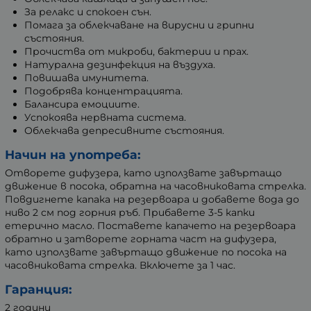
За релакс и спокоен сън.
Помага за облекчаване на вирусни и грипни
състояния.
Прочиства от микроби, бактерии и прах.
Натурална дезинфекция на въздуха.
Повишава имунитета.
Подобрява концентрацията.
Балансира емоциите.
Успокоява нервната система.
Облекчава депресивните състояния.
Начин на употреба:
Отворете дифузера, като използвате завъртащо
движение в посока, обратна на часовниковата стрелка.
Повдигнете капака на резервоара и добавете вода до
ниво 2 см под горния ръб. Прибавете 3-5 капки
етерично масло. Поставете капачето на резервоара
обратно и затворете горната част на дифузера,
като използвате завъртащо движение по посока на
часовниковата стрелка. Включете за 1 час.
Гаранция:
2 години