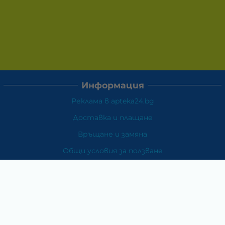
Информация
Реклама в apteka24.bg
Доставка и плащане
Връщане и замяна
Общи условия за ползване
Политиката за поверителност
Политика за използване на бисквитки
При възникване на спор, свързан с покупка онлайн,
можете да ползвате сайта ОРС