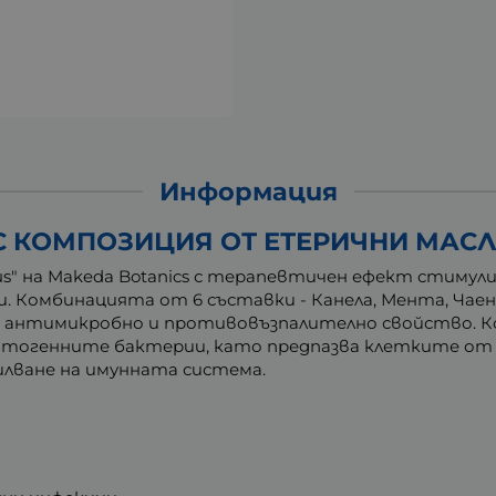
Информация
КОМПОЗИЦИЯ ОТ ЕТЕРИЧНИ МАСЛА A
rus" на Makeda Botanics с терапевтичен ефект стиму
. Комбинацията от 6 съставки - Канела, Мента, Чаен
антимикробно и противовъзпалително свойство. Ко
а патогенните бактерии, като предпазва клетките от
илване на имунната система.