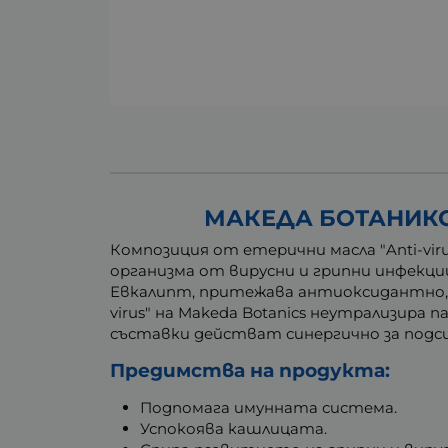
МАКЕДА БОТАНИКС 
Композиция от етерични масла "Anti-vi
организма от вирусни и грипни инфекции
Евкалипт, притежава антиоксидантно, 
virus" на Makeda Botanics неутрализир
съставки действат синергично за подс
Предимства на продукта:
Подпомага имунната система.
Успокоява кашлицата.