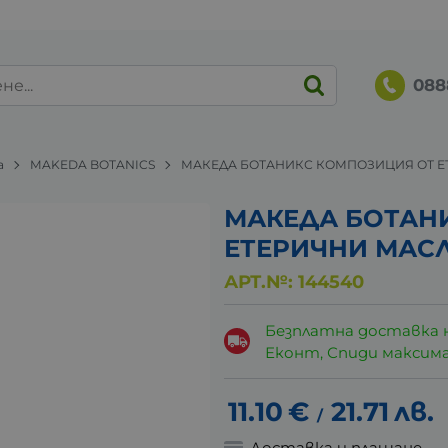
088
а
MAKEDA BOTANICS
МАКЕДА БОТАНИКС КОМПОЗИЦИЯ ОТ ЕТЕ
МАКЕДА БОТАН
ЕТЕРИЧНИ МАСЛА
АРТ.№:
144540
Безплатна доставка 
Еконт, Спиди максималн
11.10
€
21.71
лв.
/
Доставка и плащане