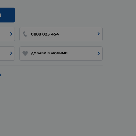
И
0888 025 454
ДОБАВИ В ЛЮБИМИ
а