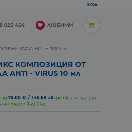
ВХОД
ЛЮБИМИ
8 025 454
РИЧНИ МАСЛА ANTI - VIRUS 10 мл
ИКС КОМПОЗИЦИЯ ОТ
 ANTI - VIRUS 10 мл
над
75.00
€
/
146.69
лв.
до офис с куриер
о тегло (кг.) 5 кг.