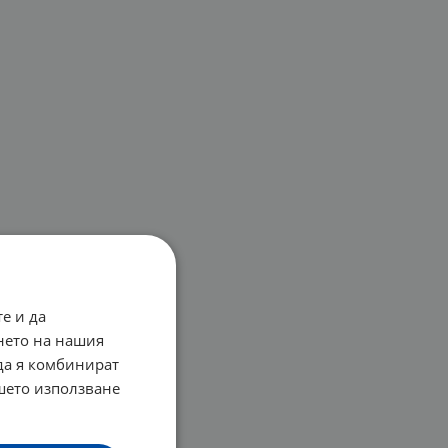
е и да
нето на нашия
 да я комбинират
ашето използване