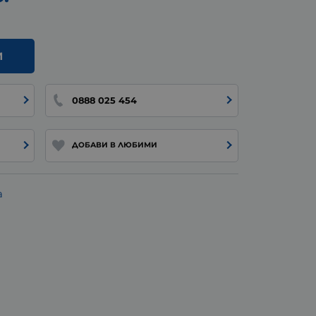
И
0888 025 454
ДОБАВИ В ЛЮБИМИ
а