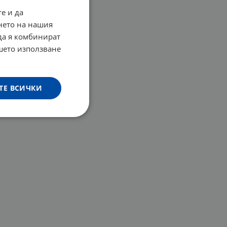
е и да
нето на нашия
 да я комбинират
ашето използване
ТЕ ВСИЧКИ