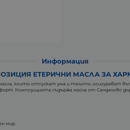
Информация
ЗИЦИЯ ЕТЕРИЧНИ МАСЛА ЗА ХАРМО
асла, които отпускат ума и тялото, осигуряват въ
форт. Композицията съдържа масла от Сандалово дърв
.
н мир.