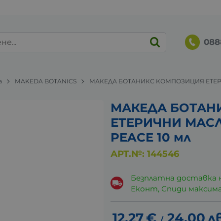
088
а
MAKEDA BOTANICS
МАКЕДА БОТАНИКС КОМПОЗИЦИЯ ЕТЕРИ
МАКЕДА БОТАН
ЕТЕРИЧНИ МАСЛ
PEACE 10 мл
АРТ.№:
144546
Безплатна доставка 
Еконт, Спиди максималн
12.27
€
24.00
лв
/