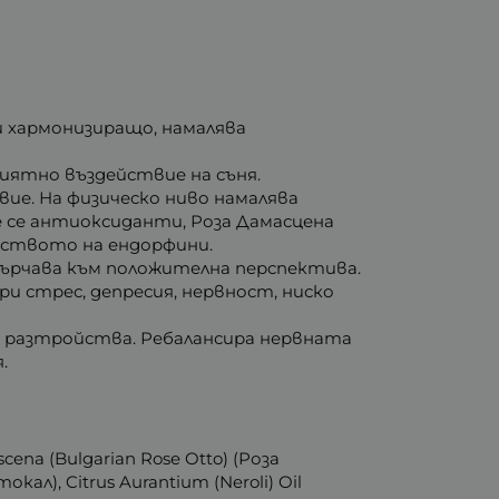
 хармонизиращо, намалява
риятно въздействие на съня.
ие. На физическо ниво намалява
е се антиоксиданти, Роза Дамасцена
дството на ендорфини.
асърчава към положителна перспектива.
и стрес, депресия, нервност, ниско
и разтройства. Ребалансира нервната
.
cena (Bulgarian Rose Otto) (Роза
окал), Citrus Aurantium (Neroli) Oil