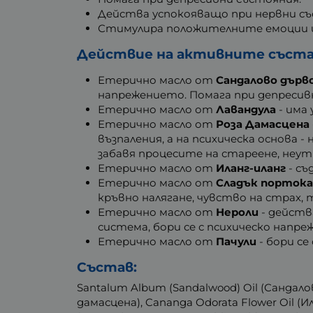
Действа успокояващо при нервни съ
Стимулира положителните емоции 
Действие на активните съста
Етерично масло от
Сандалово дърв
напрежението. Помага при депресив
Етерично масло от
Лавандула
- има
Етерично масло от
Роза Дамасцена
възпаления, а на психическа основа
забавя процесите на стареене, неу
Етерично масло от
Иланг-иланг
- съ
Етерично масло от
Сладък портока
кръвно налягане, чувство на страх, 
Етерично масло от
Нероли
- действ
система, бори се с психическо напре
Етерично масло от
Пачули
- бори се
Състав:
Santalum Album (Sandalwood) Oil (Сандалов
дамасцена), Cananga Odorata Flower Oil (Ила