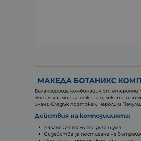
МАКЕДА БОТАНИКС КОМПО
Балансираща комбинация от етерични м
любов, хармония, нежност, лекота и ком
иланг, Сладък портокал, Нероли и Пачули
Действия на композицията:
Балансира тялото, духа и ума.
Съдейства за постигане не вътреше
Помага при депресивни състояния.