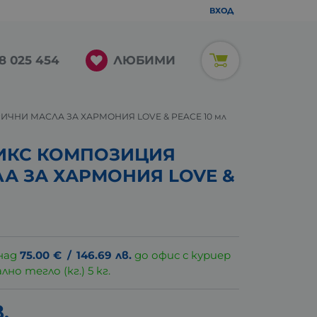
ВХОД
ЛЮБИМИ
8 025 454
ЧНИ МАСЛА ЗА ХАРМОНИЯ LOVE & PEACE 10 мл
ИКС КОМПОЗИЦИЯ
А ЗА ХАРМОНИЯ LOVE &
над
75.00
€
/
146.69
лв.
до офис с куриер
о тегло (кг.) 5 кг.
.