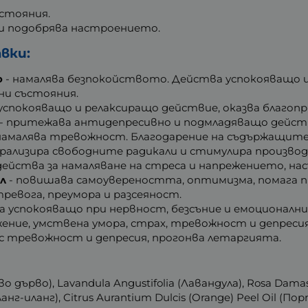
стояния.
и подобрява настроението.
вки:
о
- намалява безпокойството. Действа успокояващо и
ни състояния.
 успокояващо и релаксиращо действие, оказва благоп
- притежава антидепресивно и подмладяващо действ
 - намалява тревожност. Благодарение на съдържащит
трализира свободните радикали и стимулира произво
действа за намаляване на стреса и напрежението, н
л
- повишава самоувереността, оптимизма, помага пр
тревога, преумора и разсеяност.
а успокояващо при нервност, безсъние и емоционалн
жение, умствена умора, страх, тревожност и депресия
 с тревожност и депресия, прогонва летаргията.
о дърво), Lavandula Angustifolia (Лавандула), Rosa Damas
нг-иланг), Citrus Aurantium Dulcis (Orange) Peel Oil (Порт