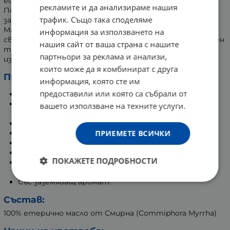
есенция, парфюм и първа помощ при наранявания.
рекламите и да анализираме нашия
Популярна е употребата му в сакрални церемонии,
трафик. Също така споделяме
заради високата вибрация, която притежава.
Маслото от Смирна притежава почистващи
информация за използването на
свойства, особено за гърлото и устната кухина. Освен
нашия сайт от ваша страна с нашите
това има анти-ейдж действие, спомага за
партньори за реклама и анализи,
изравняването на тена и прави кожата сияйна.
които може да я комбинират с друга
Предимства на продукта:
информация, която сте им
предоставили или която са събрали от
Неутрализира бактерии и вируси.
Подпомага пречистването на организма от
вашето използване на техните услуги.
вътрешни паразити.
Допринася за по-бързото зарастване на рани.
ПРИЕМЕТЕ ВСИЧКИ
Облекчава ревматични и ставни болки.
Подпомага здравето на венците и зъбите.
Почиства устната кухина.
ПОКАЖЕТЕ ПОДРОБНОСТИ
Допринася за по-младежки вид на кожата, ако се
добави към базово масло.
Със заземяващ аромат.
Състав:
100% етерично масло от Смирна (Commiphora Myrrha)