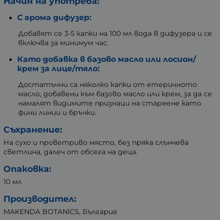
Начин на употреба:
С арома дифузер:
Добавят се 3-5 капки на 100 мл вода в дифузера и се
включва за минимум час.
Като добавка в базово масло или лосион/
крем за лице/тяло:
Достатъчни са няколко капки от етеричното
масло, добавени към базово масло или крем, за да се
намалят видимите признаци на стареене като
фини линии и бръчки.
Съхранение:
На сухо и проветриво място, без пряка слънчева
светлина, далеч от обсега на деца.
Опаковка:
10 мл
Производител:
MAKENDA BOTANICS, България