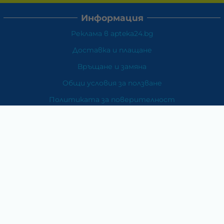
Информация
Реклама в apteka24.bg
Доставка и плащане
Връщане и замяна
Общи условия за ползване
Политиката за поверителност
Политика за използване на бисквитки
При възникване на спор, свързан с покупка онлайн,
можете да ползвате сайта ОРС
Вашите права
Отказ от сделка
За Нас
Карта на сайта