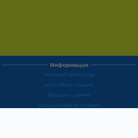
Информация
Реклама в apteka24.bg
Доставка и плащане
Връщане и замяна
Общи условия за ползване
Политиката за поверителност
Политика за използване на бисквитки
При възникване на спор, свързан с покупка онлайн,