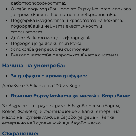
работоспособността;.
Оказва подмладяващ ефект върху кожата, спомага
за премахване на кожните несъвършенства.
Поддържа младостта и красотата на кожата,
подобрявайки нейната еластичност и
стегнатост.
Действа като мощен афродизиак.
Подходящо за всеки тип кожа.
Успокоява депресивни състояния.
Благоприятства репродуктивната система.
Начина на употреба:
За дифузия с арома дифузер:
Добавя се 3-5 капки на 100 мл вода.
Външно върху кожата за масаж и втриване:
За възрастни - разреждаме в базово масло (Бадем,
Кокос, Жожоба), в съотношение 3 капки етерично
масло на 1 супена лъжица базово; за деца - 1 капка
етерично на 1 супена лъжица базово масло.
Съхранение: