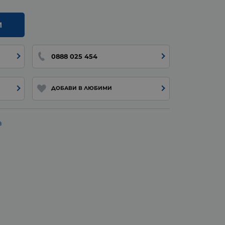
И
0888 025 454
ДОБАВИ В ЛЮБИМИ
а