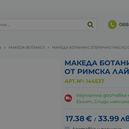
088
а
MAKEDA BOTANICS
МАКЕДА БОТАНИКС ЕТЕРИЧНО МАСЛО О
МАКЕДА БОТАН
ОТ РИМСКА ЛАЙ
АРТ.№:
144537
Безплатна доставка 
Еконт, Спиди максималн
17.38
€
33.99
лв
/
Доставка и плащане