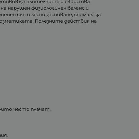
ротивовъзпалителните й свойства
 на нарушен физиологичен баланс и
нен сън и лесно заспиване, спомага за
в козметиката. Полезните действия на
оито често плачат.
ия.