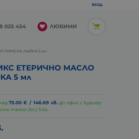
ВХОД
ЛЮБИМИ
8 025 454
Т РИМСКА ЛАЙКА 5 мл
ИКС ЕТЕРИЧНО МАСЛО
КА 5 мл
над
75.00
€
/
146.69
лв.
до офис с куриер
о тегло (кг.) 5 кг.
.