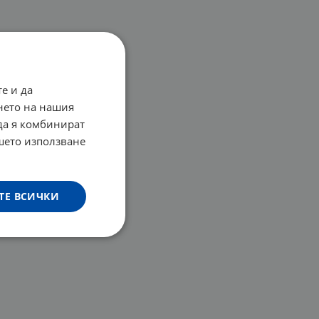
е и да
нето на нашия
 да я комбинират
ашето използване
ТЕ ВСИЧКИ