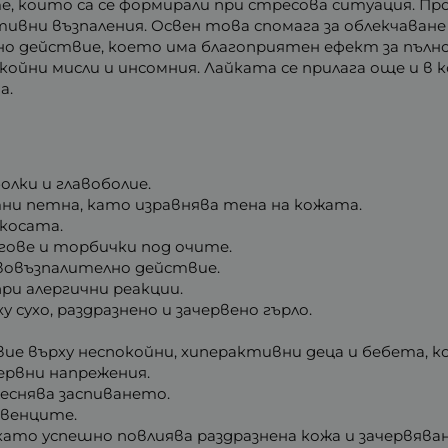
, които са се формирали при стресова ситуация. П
тивни възпаления. Освен това спомага за облекчаване
о действие, което има благоприятен ефект за пълноце
окойни мисли и инсомния. Лайката се прилага още и 
а.
олки и главоболие.
тни петна, като изравнява тена на кожата.
косата.
гове и торбички под очите.
овъзпалително действие.
и алергични реакции.
сухо, раздразнено и зачервено гърло.
е върху неспокойни, хиперактивни деца и бебета, к
ервни напрежения.
леснява заспиването.
 венците.
ато успешно повлиява раздразнена кожа и зачервяван