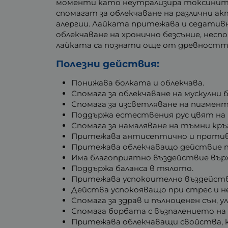
моменти като неутрализира токсините
спомагат за облекчаване на различни ак
алергии. Лайката притежава и седативн
облекчаване на хронично безсъние, несп
лайката са познати още от древностт
Полезни действия:
Понижава болката и облекчава.
Спомага за облекчаване на мускулни б
Спомага за изсветляване на пигмен
Поддържа естествения рус цвят на 
Спомага за намаляване на тъмни кръ
Притежава антисептично и против
Притежава облекчаващо действие пр
Има благоприятно въздействие върху 
Поддържа баланса в тялото.
Притежава успокоително въздействи
Действа успокояващо при стрес и н
Спомага за здрав и пълноценен сън, у
Спомага борбата с възпалението на
Притежава облекчаващи свойства, к