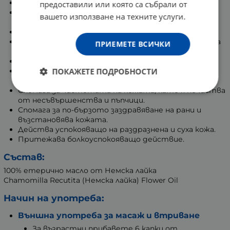
Облекчава болката и намалява възпаленията.
предоставили или която са събрали от
Притежава противоалергично и антисептично
вашето използване на техните услуги.
действие.
Спомага за облекчаване на подувания и отоци.
Подпомага естественото овлажняване на косата
ПРИЕМЕТЕ ВСИЧКИ
и кожата.
Действа успокояващо при плачещи бебета.
ПОКАЖЕТЕ ПОДРОБНОСТИ
Притежава успокояващ ефект при менструални
болки.
Спомага за чистотата на кожата, като я почиства
от несъвършенства и пъпчици.
Спомага за по-бързото заздравяване на рани и
възстановява кожата.
Действа успокояващо на раздразнена и суха кожа.
Притежава болкоуспокояващо действие.
Състав:
100% етерично масло от Немска лайка
Chamomilla Recutita (Немска лайка) Flower Oil
Начин на употреба:
Външна употреба за масаж и втриване
За възрастни прибавете 6 капки от