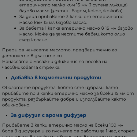
етеричното малко към 15 мл (1 супена лъжица)
базово масло (зехтин, бадем, кокос, жожоба).
За деца прибавете 3 капки от етеричното
масло към 15 мл базово масло.
За бебета 1 капка етерично масло в 15 мл базово
масло. Може да заместите бебешкото олио
след къпане.
Преди да нанесете маслото, предварително го
затоплете в дланите си.
Нанасяйте с масажни движения по посока на
часовниковата стрелка.
Добавка в козметични продукти
Обогатете продукта, който сте избрали, като
прибавите по 3 капки етерично масло за всеки 15 мл от
продукта, разбъркайте добре и използвайте както
обикновено.
За дифузия с арома дифузер
Прибавете 3 капки етерично масло на всеки 100 мл
вода в дифузера и го пуснете да работи за 1 час, според
желанията ви може да увеличите времето на арома