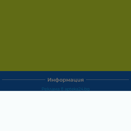
Информация
Реклама в apteka24.bg
Доставка и плащане
Връщане и замяна
Общи условия за ползване
Политиката за поверителност