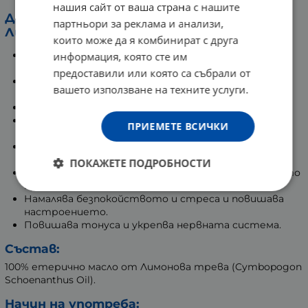
нашия сайт от ваша страна с нашите
Действия на етеричното масло от
партньори за реклама и анализи,
Лимонова трева:
които може да я комбинират с друга
Има анти-микробно действие и предпазва
информация, която сте им
организма от патогени.
предоставили или която са събрали от
Редуцира възпаленията и инфекциите, причинени
вашето използване на техните услуги.
от бактерии и вируси.
Помага при главоболие и настинки.
Понижава температурата и регулира
ПРИЕМЕТЕ ВСИЧКИ
биохимичните процесите в тялото.
Облекчава мускулни и ставни болки при
ревматичен артрит и активен спорт.
ПОКАЖЕТЕ ПОДРОБНОСТИ
Има репелентно и дезодориращо действие, което
предпазва от инсекти и дезинфекцира въздуха.
Намалява безпокойството и стреса и повишава
настроението.
Повишава тонуса и укрепва нервната система.
Състав:
100% етерично масло от Лимонова трева (
Cymbopogon
Schoenanthus Oil).
Начин на употреба: