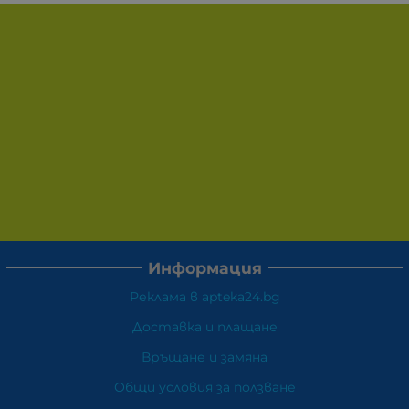
Информация
Реклама в apteka24.bg
Доставка и плащане
Връщане и замяна
Общи условия за ползване