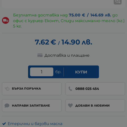
Безплатна доставка над
75.00
€
/
146.69
лв.
до
офис с куриер Еконт, Спиди максимално тегло (кг.)
5 кг.
7.62
€
14.90
лв.
/
Доставка и плащане
бр.
КУПИ
0888 025 454
БЪРЗА ПОРЪЧКА
НАПРАВИ ЗАПИТВАНЕ
ДОБАВИ В ЛЮБИМИ
Етерични и базови масла