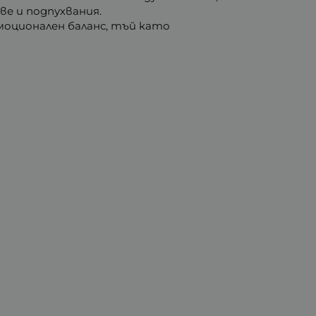
ве и подпухвания.
моционален баланс, тъй като