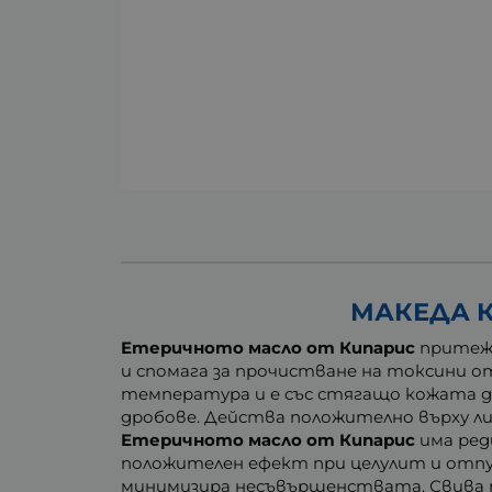
МАКЕДА К
Етеричното масло от Кипарис
притежа
и спомага за прочистване на токсини 
температура и е със стягащо кожата д
дробове. Действа положително върху л
Етеричното масло от Кипарис
има ред
положителен ефект при целулит и отпус
минимизира несъвършенствата. Свива п