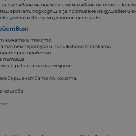
 за озаряване на погледа и намаляване на тъмни кръго
ващ аромат, подходящ е за постигане на душевен и е
тва дълбоко върху мозъчните центрове.
действия:
от кожата и тялото.
сната температура и понижаване треската.
пираторни проблеми.
е пътища.
ема и работата на жлезите.
 несъвършенствата по кожата.
 кръгове.
лас.