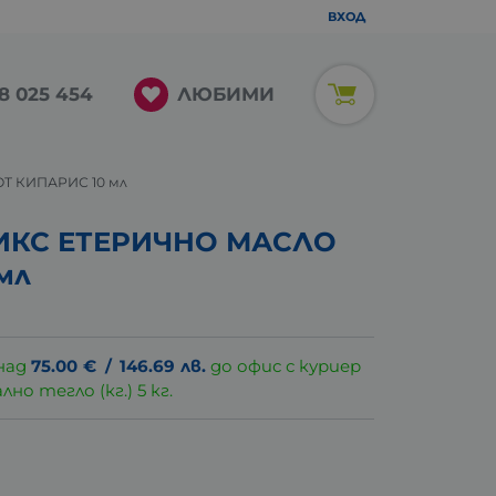
ВХОД
ЛЮБИМИ
8 025 454
Т КИПАРИС 10 мл
ИКС ЕТЕРИЧНО МАСЛО
мл
над
75.00
€
/
146.69
лв.
до офис с куриер
о тегло (кг.) 5 кг.