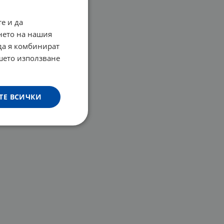
е и да
нето на нашия
 да я комбинират
ашето използване
ТЕ ВСИЧКИ