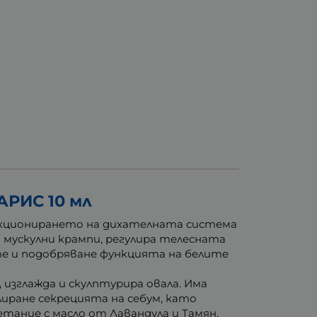
РИС 10 мл
кционирането на дихателната система
мускулни крампи, регулира телесната
те и подобряване функцията на белите
 изглажда и скулптурира овала. Има
лиране секрецията на себум, като
ание с масло от Лавандула и Тамян,