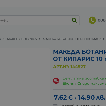
088
а
MAKEDA BOTANICS
МАКЕДА БОТАНИКС ЕТЕРИЧНО МАСЛО О
МАКЕДА БОТАН
ОТ КИПАРИС 10 
АРТ.№:
144527
Безплатна доставка 
Еконт, Спиди максималн
7.62
€
14.90
лв.
/
Доставка и плащане