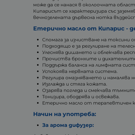
може да се нанася в околоочната област
Кипарисът се характеризира със заземя
вечнозелената дървесна нотка въздейс
Етерично масло от Кипарис - 
Спомага за изчистване на токсини 
Подходящо е за регулиране на теле
Улеснява дишането и облекчава рес
Прочиства бронхите и дихателнит
Поддържа баланса на лимфната сист
Успокоява нервната система.
Регулира омазняването и намалява
Изглажда и стяга кожата.
Озарява погледа и смекчава тъмните
Тонизира, ободрява и освежава.
Етерично масло от терапевтичен к
Начин на употреба:
За арома дифузер: