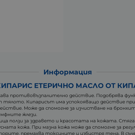
Информация
ИПАРИС ЕТЕРИЧНО МАСЛО ОТ КИПА
ва противовъзпалително действие. Подобрява фун
от тялото. Кипарисът има успокояващо действие при 
ействие. Може да спомогне за изчистване на бронхи
имфните жлези.
ица ползи за здравето и красотата на кожата. Стяга,
ната кожа. При мазна кожа може да спомогне за регу
орите, премахва токсините и избистря тена. В съчет