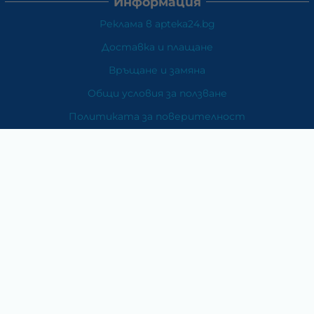
Информация
Реклама в apteka24.bg
Доставка и плащане
Връщане и замяна
Общи условия за ползване
Политиката за поверителност
Политика за използване на бисквитки
При възникване на спор, свързан с покупка онлайн,
можете да ползвате сайта ОРС
Вашите права
Отказ от сделка
За Нас
Карта на сайта
Контакти