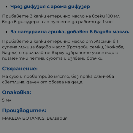
Чрез дифузия с арома дифузер
Прибавете 3 капки етерично масло на всеки 100 мл
вода в дифузера и го пуснете да работи за 1 час.
За натурална грижа, добавен в базово масло.
Прибавете 2 капки етерично масло от Жасмин в 1
супена лъжица базово масло (Гроздови семки, Жожоба,
Бадем) и прилагайте върху избраните участъци с
пигментни петна, сухота и изявени бръчки.
Съхранение:
На сухо и проветриво място, без пряка слънчева
светлина, далеч от обсега на деца.
Опаковка:
5 мл
Производител:
MAKEDA BOTANICS, България