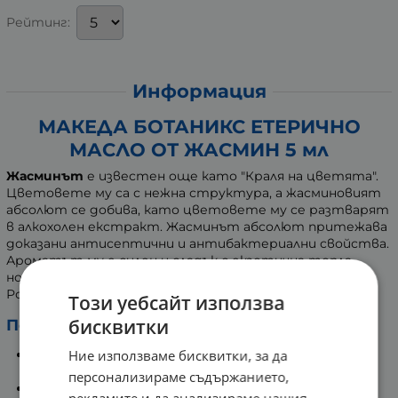
Рейтинг:
Информация
МАКЕДА БОТАНИКС ЕТЕРИЧНО
МАСЛО ОТ ЖАСМИН 5 мл
Жасминът
е известен още като "Краля на цветята".
Цветовете му са с нежна структура, а жасминовият
абсолют се добива, като цветовете му се разтварят
в алкохолен екстракт. Жасминът абсолют притежава
доказани антисептични и антибактериални свойства.
Ароматът му е силен и сладък с екзотична топла
нотка. Той се комбинира добре със Сандалово дърво,
Роза, Нероли и Бергамот.
Този уебсайт използва
бисквитки
Полезни действия:
Ние използваме бисквитки, за да
Минимизира признаците на стареене като фини
линии и бръчки.
персонализираме съдържанието,
Притежава стягащо и изглаждащо действие.