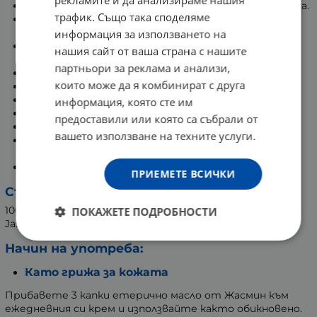
рекламите и да анализираме нашия
Бори се с преждевременното стареене на кожата.
трафик. Също така споделяме
Изравнява тена на кожата и намалява
несъвършенствата.
информация за използването на
Притежава облекчаващо действие при болки от
нашия сайт от ваша страна с нашите
различен тип.
партньори за реклама и анализи,
Бори се с депресивните състояния.
които може да я комбинират с друга
Балансира емоциите.
Има противовъзпалително действие.
информация, която сте им
Повишава настроението и духа.
предоставили или която са събрали от
Балансира хормоните.
вашето използване на техните услуги.
Улеснява заспиването има успокояващо и
релаксиращо действие.
Действа като афродизиак.
ПРИЕМЕТЕ ВСИЧКИ
Състав:
100% етерично масло от Жасмин
ПОКАЖЕТЕ ПОДРОБНОСТИ
Jasminum Officinale Extract Oil
Начин на употреба:
Като грижа за кожата
Прибавете 3 капки етерично масло от Жасмин към
ежедневния си крем и използвайте както обикновено.