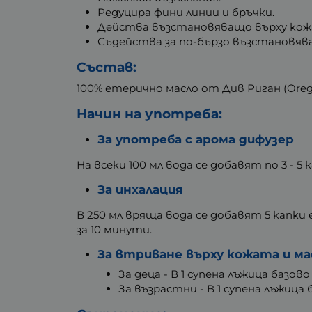
Редуцира фини линии и бръчки.
Действа възстановяващо върху кож
Съдейства за по-бързо възстановява
Състав:
100% етерично масло от Див Риган (Orega
Начин на употреба:
За употреба с арома дифузер
На всеки 100 мл вода се добавят по 3 - 5
За инхалация
В 250 мл вряща вода се добавят 5 капк
за 10 минути.
За втриване върху кожата и ма
За деца - В 1 супена лъжица базов
За възрастни - В 1 супена лъжица