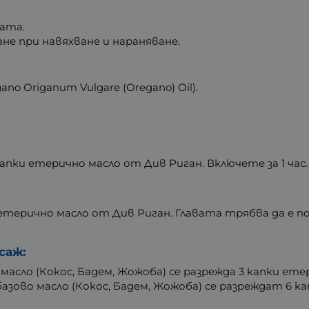
ата.
не при навяхване и нараняване.
no Origanum Vulgare (Oregano) Oil).
 капки етерично масло от Див Риган. Включете за 1 час.
и етерично масло от Див Риган. Главата трябва да е 
саж:
о масло (Кокос, Бадем, Жожоба) се разрежда 3 капки ет
 базово масло (Кокос, Бадем, Жожоба) се разреждат 6 