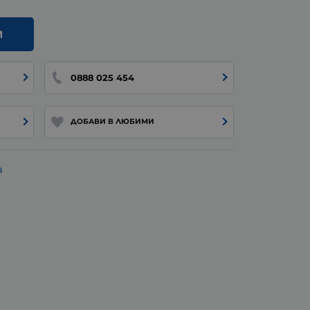
И
0888 025 454
ДОБАВИ В ЛЮБИМИ
а