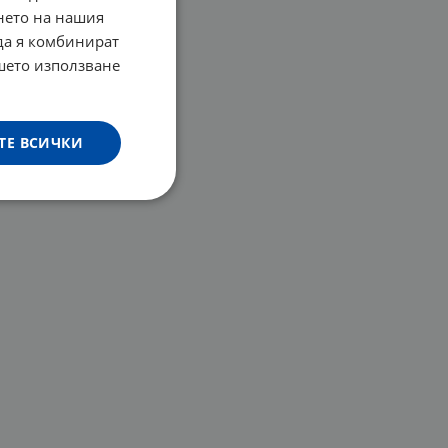
нето на нашия
 да я комбинират
ашето използване
ТЕ ВСИЧКИ