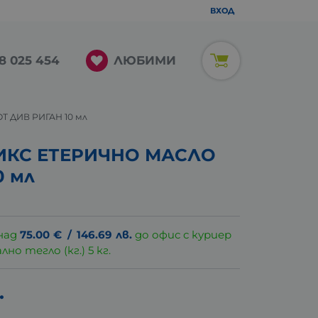
ВХОД
ЛЮБИМИ
8 025 454
 ДИВ РИГАН 10 мл
ИКС ЕТЕРИЧНО МАСЛО
0 мл
над
75.00
€
/
146.69
лв.
до офис с куриер
о тегло (кг.) 5 кг.
.