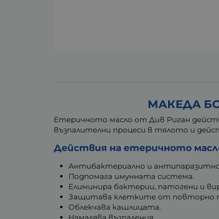
МАКЕДА БО
Етеричното масло от Див Риган действ
възпалителни процеси в тялото и дейс
Действия на етеричното масло
Антибактериално и антипаразитно
Подпомага имунната система.
Елиминира бактерии, патогени и вир
Защитава клетките от повторно пр
Облекчава кашлицата.
Намалява възпаления.