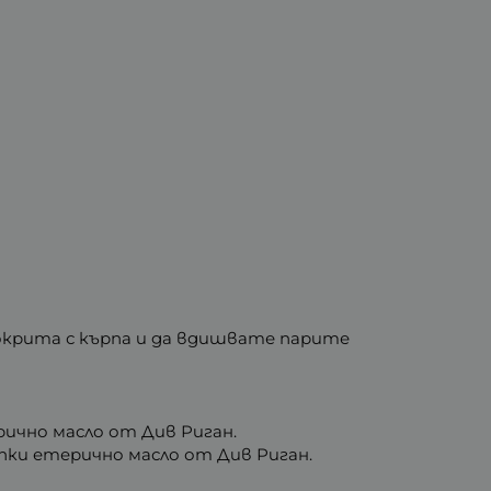
покрита с кърпа и да вдишвате парите
ерично масло от Див Риган.
капки етерично масло от Див Риган.