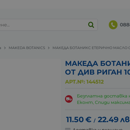
088
а
MAKEDA BOTANICS
МАКЕДА БОТАНИКС ЕТЕРИЧНО МАСЛО ОТ
МАКЕДА БОТАН
ОТ ДИВ РИГАН 1
АРТ.№:
144512
Безплатна доставка 
Еконт, Спиди максималн
11.50
€
22.49
лв
/
Доставка и плащане