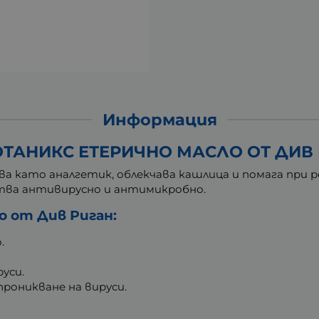
Информация
ТАНИКС ЕТЕРИЧНО МАСЛО ОТ ДИВ Р
а като аналгетик, облекчава кашлица и помага при 
тва антивирусно и антимикробно.
 от Див Риган:
.
уси.
оникване на вируси.