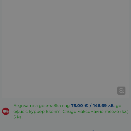
Безплатна доставка над
75.00
€
/
146.69
лв.
до
офис с куриер Еконт, Спиди максимално тегло (кг.)
5 кг.