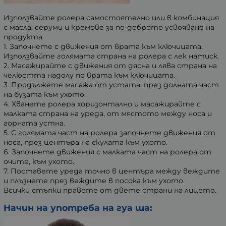
Използвайте ролера самостоятелно или в комбинация
с масла, серуми и кремове за по-доброто усвояване на
продукта.
1. Започнете с движения от врата към ключицата.
Използвайте голямата страна на ролера с лек натиск.
2. Масажирайте с движения от дясна и лява страна на
челюстта надолу по врата към ключицата.
3. Продължете масажа от устата, през долната част
на бузата към ухото.
4. Хванете ролера хоризонтално и масажирайте с
малката страна на уреда, от мястото между носа и
горната устна.
5. С голямата част на ролера започнете движения от
носа, през центъра на скулата към ухото.
6. Започнете движения с малката част на ролера от
очите, към ухото.
7. Поставете уреда точно в центъра между веждите
и плъзнете през веждите в посока към ухото.
Всички стъпки правете от двете страни на лицето.
Начин на употреба на гуа ша: