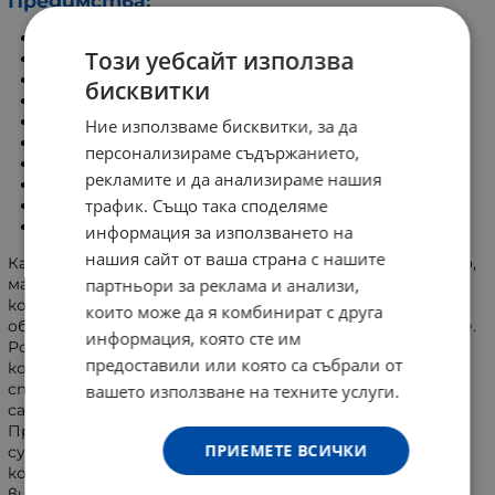
Предимства:
Премахва тъмните кръгове и подпухването.
Този уебсайт използва
Стимулира лимфния дренаж.
Стимулира кръвообращението.
бисквитки
Изглажда фините линии и бръчки.
Свива разширените пори.
Ние използваме бисквитки, за да
Стимулира обновяването на клетките.
персонализираме съдържанието,
Намалява болката в мускулите.
рекламите и да анализираме нашия
Помага при главоболие и стрес.
трафик. Също така споделяме
Освобождава положителна енергия-
Камък от розов кварц.
информация за използването на
нашия сайт от ваша страна с нашите
Камъкът от розов кварц е богат на минерали (желязо,
магнезий и други), намаляващи възпаленията по
партньори за реклама и анализи,
кожата. Те помагат за регенерацията на клетките,
които може да я комбинират с друга
облекчават вредните лъчения и намаляват бръчките.
информация, която сте им
Розовият кварц е известен с мощните си вибрации,
предоставили или която са събрали от
които привличат позитивните емоции. Намалява
стреса, възстановява увереността и повишава
вашето използване на техните услуги.
самочувствието.
При редовен масаж с ролер за лице, пет минути
ПРИЕМЕТЕ ВСИЧКИ
сутрин и/или вечер, се подобрява снабдяването на
кожата с кислород. Кожата добива свеж и младежки
вид.