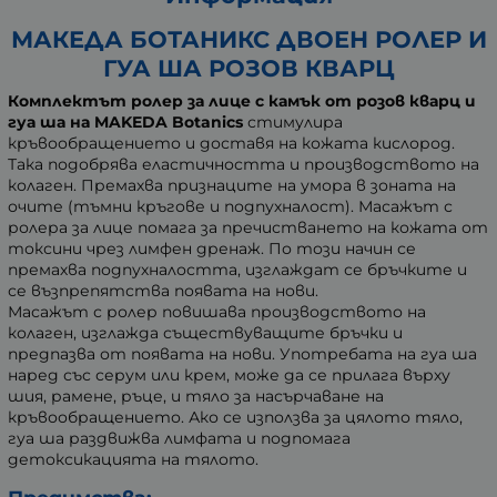
МАКЕДА БОТАНИКС ДВОЕН РОЛЕР И
ГУА ША РОЗОВ КВАРЦ
Комплектът ролер за лице с камък от розов кварц и
гуа ша на MAKEDA Botanics
стимулира
кръвообращението и доставя на кожата кислород.
Така подобрява еластичността и производството на
колаген. Премахва признаците на умора в зоната на
очите (тъмни кръгове и подпухналост). Масажът с
ролера за лице помага за пречистването на кожата от
токсини чрез лимфен дренаж. По този начин се
премахва подпухналостта, изглаждат се бръчките и
се възпрепятства появата на нови.
Масажът с ролер повишава производството на
колаген, изглажда съществуващите бръчки и
предпазва от появата на нови. Употребата на гуа ша
наред със серум или крем, може да се прилага върху
шия, рамене, ръце, и тяло за насърчаване на
кръвообращението. Ако се използва за цялото тяло,
гуа ша раздвижва лимфата и подпомага
детоксикацията на тялото.