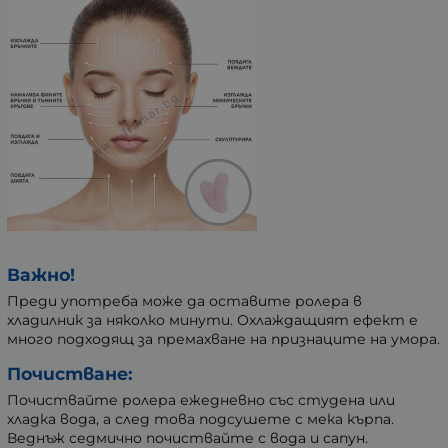
Важно!
Преди употреба може да оставите ролера в
хладилник за няколко минути. Охлаждащият ефект е
много подходящ за премахване на признаците на умора.
Почистване:
Почиствайте ролера ежедневно със студена или
хладка вода, а след това подсушете с мека кърпа.
Веднъж седмично почиствайте с вода и сапун.