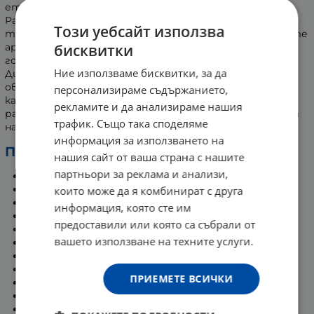
етеричните масла във въздуха.
Работи без нагряване, благодарение на ултразвукова
Този уебсайт използва
технология. Здравословен заместител на токсичните
бисквитки
ароматизатори и ароматните свещи, които при
горене отделят вредни вещества.
Ние използваме бисквитки, за да
Дифузерът е добър начин за пречистване и
овлажняване на въздуха, като се усвояват ценните
персонализираме съдържанието,
качества на етеричните масла. Ултразвуков диск
рекламите и да анализираме нашия
разлага маслото на фини частици, които чрез парата
трафик. Също така споделяме
насищат въздуха и неутрализират прахта.
информация за използването на
Ползи:
нашия сайт от ваша страна с нашите
партньори за реклама и анализи,
Облекчава запушен нос и кашлица.
Допринася за спокоен сън и почивка.
които може да я комбинират с друга
Облекчава вирусни и грипни състояния.
информация, която сте им
Подобрява имунната система.
предоставили или която са събрали от
Стерилизира въздуха.
вашето използване на техните услуги.
Подобрява концентрацията.
Успокоява нервната система.
Овлажнява въздуха.
ПРИЕМЕТЕ ВСИЧКИ
Баласира емоциите.
Помага при депресия и тревожни състояния.
Прочиства от микроби, бактерии и прах.