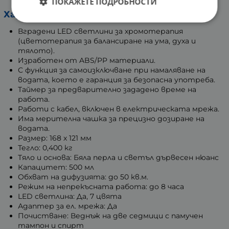
ПОКАЖЕТЕ ПОДРОБНОСТИ
Характеристики:
Вградени LED светлини за хромотерапия
(цветотерапия за балансиране на ума, духа и
тялото).
Изработен от ABS/PP материали.
С функция за самоизключване при намаляване на
водата, което е гаранция за безопасна употреба.
Таймер за предварително зададено време на
работа.
Работи с кабел, включен в електрическата мрежа.
Има мерителна чашка за прецизно дозиране на
водата.
Размер: 168 х 121 мм
Тегло: 0,400 кг
Тяло и основа: Бяла перла и светъл дървесен нюанс
Капацитет: 500 мл
Обхват на дифузията: до 50 кв.м.
Режим на непрекъсната работа: до 8 часа
LED светлина: Да, 7 цвята
Адаптер за ел. мрежа: Да
Почистване: Веднъж на две седмици с памучен
тампон и спирт