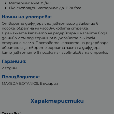
Материал: PP/ABS/PC
Еко съобразен материал: Да, BPA free
Начин на употреба:
Отворете дифузера със завъртащо движение в
посока, обратна на часовниковата стрелка.
Премахнете капачето на резервоара и налейте вода,
до ниво 2 см под горния ръб. Добавете 3-5 капки
етерично масло. Поставете капачето на резервоара
обратно и затворете горната част на дифузера,
като завъртате в посока на часовниковата стрелка.
Гаранция:
2 години
Производител:
MAKEDA BOTANICS, България
Характеристики
Тегло (кг.)