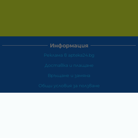
Информация
Реклама в apteka24.bg
Доставка и плащане
Връщане и замяна
Общи условия за ползване
Политиката за поверителност
Политика за използване на бисквитки
При възникване на спор, свързан с покупка онлайн,
можете да ползвате сайта ОРС
Вашите права