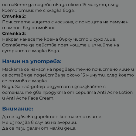
оставете да подейства за около 15 минути, след
което отмийте с хладка вода.
Стъпка 2:
Почистете лицето с лосиона, с помощта на памучен
тампон, без отмиване.
Стъпка 3:
Накрая нанесете крема върху чисто и сухо лице.
Оставете да действа през нощта и измийте на
сутринта с хладка вода.
Начин на употреба:
Маската се нанася на предварително почистено лице и
се оставя да подейства за около 15 минути, след което
се отмива с хладка
вода. За най-добър резултат използвайте с
останалите два продукта от серията Anti Acne Lotion
и Anti Acne Face Cream.
Внимание:
Да се избягва директен контакт с очите.
Не използва в случай на алергии.
Да се пази далеч от малки деца.