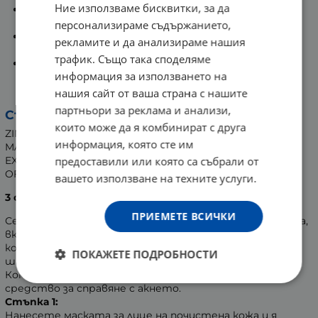
Ние използваме бисквитки, за да
Екстракт от невен:
има омекотяващо и
антисептично действие.
персонализираме съдържанието,
Здравец:
оказва тонизиращ и капиляроукрепващ
рекламите и да анализираме нашия
ефект, успокоява, изглажда и освежава кожата.
трафик. Също така споделяме
Цинков оксид:
действа антисептично и
информация за използването на
противовъзпалително, намалява зачервяването и
раздразнението и успокоява.
нашия сайт от ваша страна с нашите
партньори за реклама и анализи,
Състав:
които може да я комбинират с друга
ZINC OXIDE, KAOLIN, AQUA, PROPOLYS, GERANIUM
информация, която сте им
MACRORRHIZUM EXTRACT, HAMAMELIS VIRGINIANA
предоставили или която са събрали от
EXTRACT, PLATANGO LANCELOTA EXTRACT, CALENDULA
OFFICINALIS FLWER EXTRACT.
вашето използване на техните услуги.
3 стъпки за справяне с акнето:
ПРИЕМЕТЕ ВСИЧКИ
Серията Anti Acne представлява комплексна програма,
включваща 3 продукта за мазна и проблемна кожа,
които оказват антибактериален ефект, свиват
ПОКАЖЕТЕ ПОДРОБНОСТИ
широките пори и понижават мастната секреция.
Комбинирани заедно, продуктите са отлично
средство за справяне с акнето.
Стъпка 1:
Нанесете маската за лице на почистена кожа и я