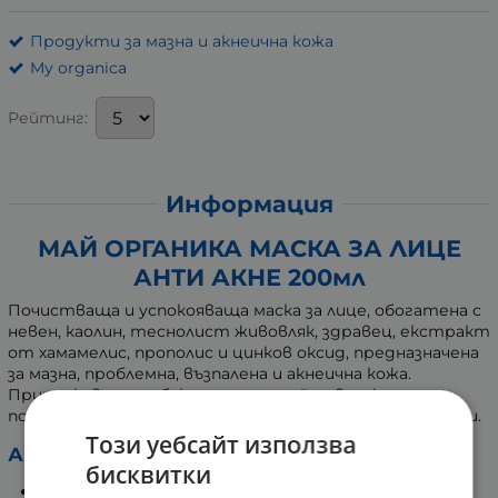
Продукти за мазна и акнеична кожа
My organica
Рейтинг:
Информация
МАЙ ОРГАНИКА МАСКА ЗА ЛИЦЕ
АНТИ АКНЕ 200мл
Почистваща и успокояваща маска за лице, обогатена с
невен, каолин, теснолист живовляк, здравец, екстракт
от хамамелис, прополис и цинков оксид, предназначена
за мазна, проблемна, възпалена и акнеична кожа.
Притежава антибактериално действие, като
понижава мастната секреция и свива широките пори.
Този уебсайт използва
Активни съставки:
бисквитки
Каолин:
избелва, стяга и почиства кожата.