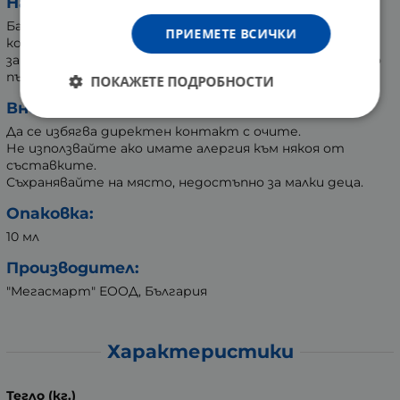
Начин на употреба:
Балсамът се нанася директно върху устните, след
ПРИЕМЕТЕ ВСИЧКИ
което съдържанието му се разнася добре. В
зависимост от личните нужди се използва по няколко
пъти на ден.
ПОКАЖЕТЕ ПОДРОБНОСТИ
Внимание:
Да се избягва директен контакт с очите.
Не използвайте ако имате алергия към някоя от
съставките.
Съхранявайте на място, недостъпно за малки деца.
Опаковка:
10 мл
Производител:
"Мегасмарт" ЕООД, България
Характеристики
Тегло (кг.)