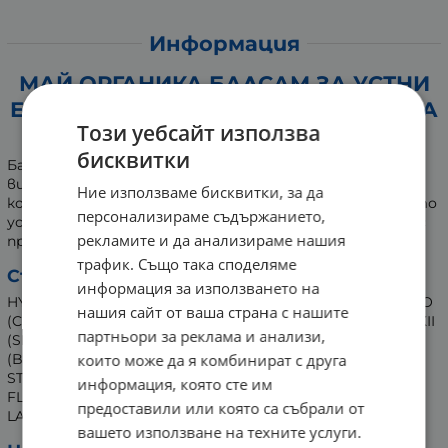
Информация
МАЙ ОРГАНИКА БАЛСАМ ЗА УСТНИ
ЕКСТРА С ХИАЛУРОНОВА КИСЕЛИНА
Този уебсайт използва
И КОЛАГЕН 10 мл
бисквитки
Балсамът за обемни устни
Extra Volume
е обогатен с
витамин E, ценен комплекс от натурални масла,
Ние използваме бисквитки, за да
колаген и хиалуронова киселина, благодарение на които
персонализираме съдържанието,
устните са дълбоко хидратирани, гладки и сочни. Със
рекламите и да анализираме нашия
приятен аромат на сладка дъвка.
трафик. Също така споделяме
Състав:
информация за използването на
HYALURONIC ACID, COLLAGEN, AQUA,THEOBROMA CACAO
нашия сайт от ваша страна с нашите
(COCOA) BUTTER, TOCOPHEROL, BUTYROSPERMUM PARKII
партньори за реклама и анализи,
(SHEA) BUTTER, VITIS VINIFERA SEED OIL, CERA ALBA
(BEESWAX), ALLANTOIN, CITRUS GRANDIS FRUIT EXTRACT,
които може да я комбинират с друга
STEVIA REBAUDIANA EXTRACT, BUBBLE GUM
информация, която сте им
FLAVOR, PINK QUARTZ POWDER, CETEARYL OLIVATE,
предоставили или която са събрали от
LACTOBACILLUS FERMENT, SORBITAN OLIVATE.
вашето използване на техните услуги.