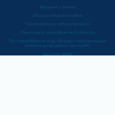
Връщане и замяна
Общи условия за ползване
Политиката за поверителност
Политика за използване на бисквитки
При възникване на спор, свързан с покупка онлайн,
можете да ползвате сайта ОРС
Вашите права
Отказ от сделка
За Нас
Карта на сайта
Контакти
Категории
Храни и хранителни добавки
Козметика