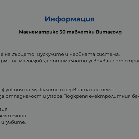
Информация
Магнематрикс 30 таблетки Витаголд
 на сърцето, мускулите и нервната система.
рми на магнезий за оптималното усвояване от стран
 функция на мускулите и нервната система.
за отпадналост и умора.Подкрепя електролитния ба
гия.
белтъчини.
и зъбите.