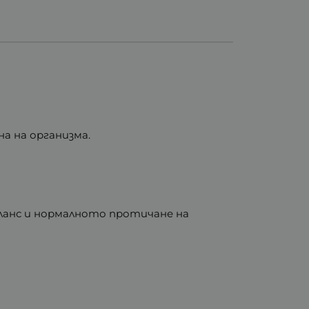
а на организма.
ланс и нормалното протичане на