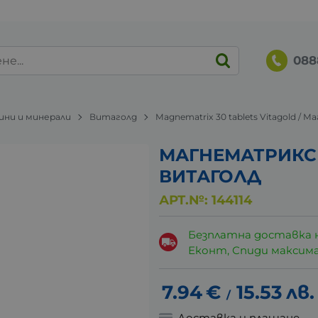
088
ни и минерали
Витаголд
Magnematrix 30 tablets Vitagold 
МАГНЕМАТРИКС 
ВИТАГОЛД
АРТ.№:
144114
Безплатна доставка 
Еконт, Спиди максималн
7.94
€
15.53
лв.
/
Доставка и плащане