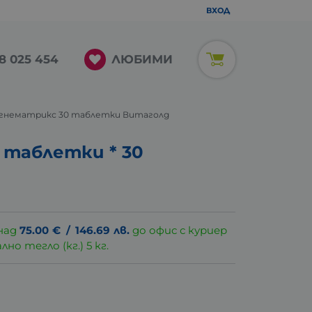
ВХОД
ЛЮБИМИ
8 025 454
/ Магнематрикс 30 таблетки Витаголд
таблетки * 30
над
75.00
€
/
146.69
лв.
до офис с куриер
о тегло (кг.) 5 кг.