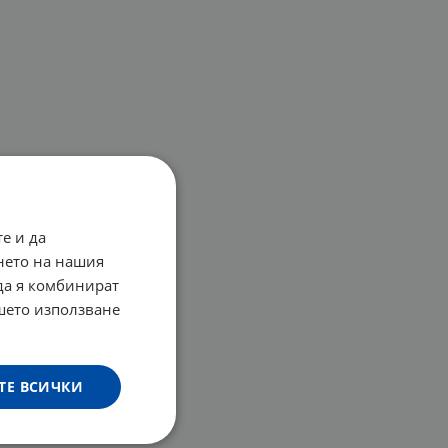
е и да
нето на нашия
 да я комбинират
ашето използване
ТЕ ВСИЧКИ