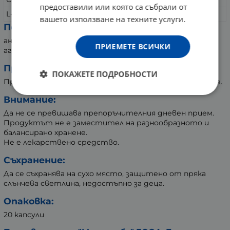
предоставили или която са събрали от
L-thearine (L-теарин)
50 мг
вашето използване на техните услуги.
Помощни вещества:
антислепващ агент: магнезиев стеарат; желиращ
ПРИЕМЕТЕ ВСИЧКИ
агент: желатин
Препоръчителен дневен прием:
ПОКАЖЕТЕ ПОДРОБНОСТИ
Приемайте по 1 капсула вечер, 15 минути преди лягане.
Внимание:
Да не се превишава препоръчителния дневен прием.
Продуктът не е заместител на разнообразното и
балансирано хранене.
Не е лекарствено средство.
Съхранение:
Да се съхранява на сухо място, защитено от пряка
слънчева светлина, недостъпно за деца.
Опаковка:
20 капсули