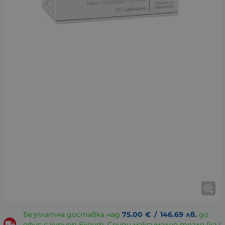
Безплатна доставка над
75.00
€
/
146.69
лв.
до
офис с куриер Еконт, Спиди максимално тегло (кг.)