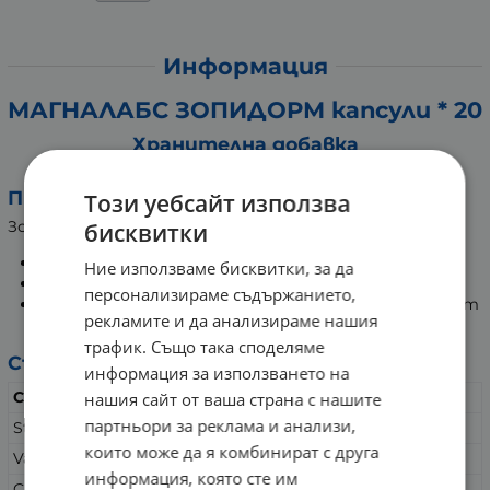
Информация
МАГНАЛАБС ЗОПИДОРМ капсули * 20
Хранителна добавка
За бързо и лесно заспиване
Предназначение:
Този уебсайт използва
Зопидорм повлиява благоприятно:
бисквитки
Бързото и лесно заспиване.
Ние използваме бисквитки, за да
Нормалната продължитеност на съня.
персонализираме съдържанието,
Не предизвиква остатъчна сънливост и замаяност
рекламите и да анализираме нашия
след събуждане.
трафик. Също така споделяме
Състав:
информация за използването на
Състав:
В 1 капсула:
нашия сайт от ваша страна с нашите
партньори за реклама и анализи,
St. John`s Wort (Жълт кантарион)
200 мг
които може да я комбинират с друга
Valeriana (Валериана)
150 мг
информация, която сте им
Chamomile (Лайка)
50 мг