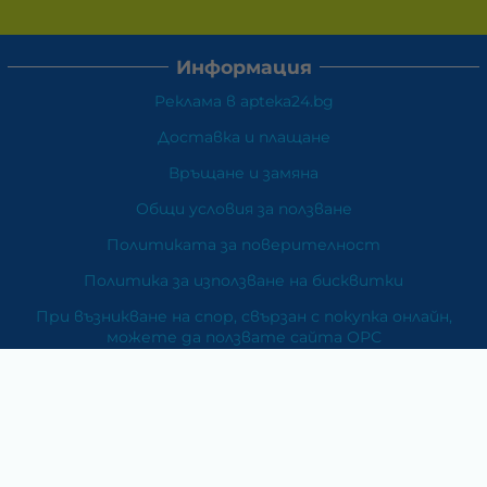
Информация
Реклама в apteka24.bg
Доставка и плащане
Връщане и замяна
Общи условия за ползване
Политиката за поверителност
Политика за използване на бисквитки
При възникване на спор, свързан с покупка онлайн,
можете да ползвате сайта ОРС
Вашите права
Отказ от сделка
За Нас
Карта на сайта