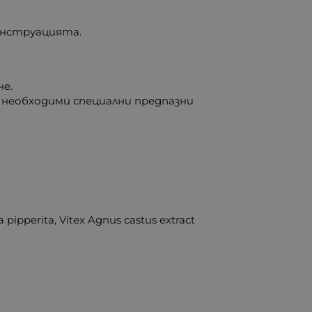
менструацията.
не.
 необходими специални предпазни
 pipperita, Vitex Agnus castus extract