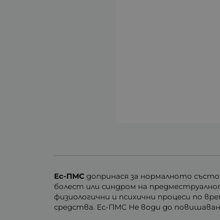
Ес-ПМС
допринася за нормалното състо
болест или синдром на предместруално
физиологични и психични процеси по в
средства. Ес-ПМС Не води до повишаван