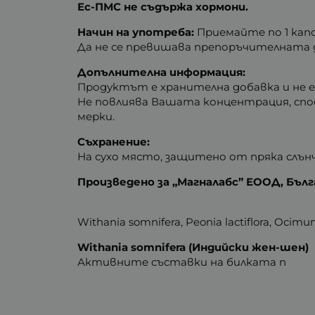
Ес-ПМС не съдържа хормони.
Начин на употреба:
Приемайте по 1 кап
Да не се превишава препоръчителната д
Допълнителна информация:
Продуктът
е хранителна добавка и не 
Не повлиява Вашата концентрация, спо
мерки.
Съхранение:
На сухо място, защитено от пряка слън
Произведено за „Магналабс” ЕООД, Бълг
Withania somnifera, Peonia lactiflora, Ocim
Withania somnifera (Индийски жен-шен)
Активните съставки на билката п