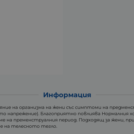
Информация
яние на организма на жени със симптоми на предмен
то напрежение). Благоприятно повлиява Нормалния х
реме на пременструалния период. Подходящ за жени,
е на телесното тегло.