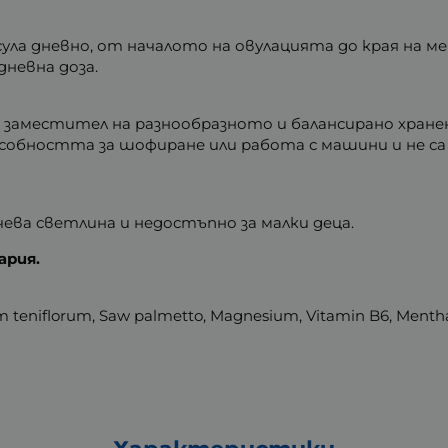
сула дневно, от началото на овулацията до края на 
невна доза.
е заместител на разнообразното и балансирано хране
собността за шофиране или работа с машини и не са
чева светлина и недостъпно за малки деца.
ария.
um teniflorum, Saw palmetto, Magnesium, Vitamin B6, Mentha