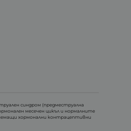
струален синдром (предместруална
ормонален месечен цикъл и нормалните
 приемащи хормонални контрацептивни