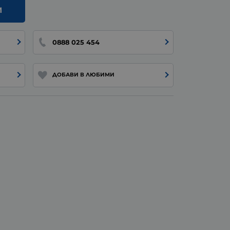
И
0888 025 454
ДОБАВИ В ЛЮБИМИ