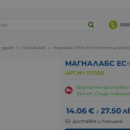
088
 здраве
MAGNALABS
Magnalabs S-PMS (for Pre Menstrual Sindr
МАГНАЛАБС ЕС-П
АРТ.№:
137108
Безплатна доставка 
Еконт, Спиди максималн
14.06
€
27.50
л
/
Доставка и плащане