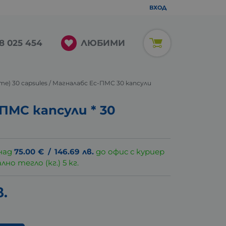
ВХОД
ЛЮБИМИ
8 025 454
ome) 30 capsules / Магналабс Ес-ПМС 30 капсули
МС капсули * 30
над
75.00
€
/
146.69
лв.
до офис с куриер
о тегло (кг.) 5 кг.
в.