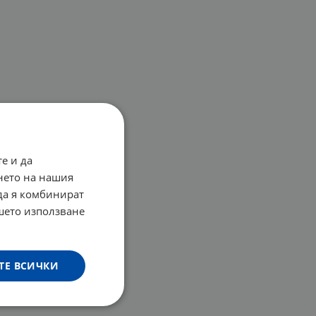
е и да
нето на нашия
 да я комбинират
ашето използване
ТЕ ВСИЧКИ