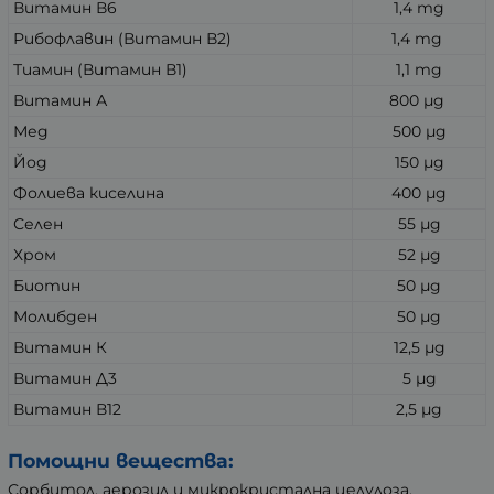
Витамин В6
1,4 mg
Рибофлавин (Витамин В2)
1,4 mg
Тиамин (Витамин В1)
1,1 mg
Витамин А
800 µg
Мед
500 µg
Йод
150 µg
Фолиева киселина
400 µg
Селен
55 µg
Хром
52 µg
Биотин
50 µg
Молибден
50 µg
Витамин К
12,5 µg
Витамин Д3
5 µg
Витамин В12
2,5 µg
Помощни вещества:
Сорбитол, аерозил и микрокристална целулоза.