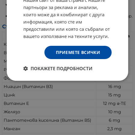
нашия сайт от ваша страна с нашите
Подпомага естественото протичане на всички
партньори за реклама и анализи,
биохимични процеси в организма.
които може да я комбинират с друга
Намалява ендрогените и нивата на кръвната захар.
информация, която сте им
Състав:
предоставили или която са събрали от
Съдържание
в 1 таблетка
вашето използване на техните услуги.
Калций
200 mg
ПРИЕМЕТЕ ВСИЧКИ
Витамин С
100
mg
Магнезий
50 mg
ПОКАЖЕТЕ ПОДРОБНОСТИ
Peonia lactiflora
25 mg
Фосфор
20 mg
Ниацин (Витамин В3)
16 mg
Цинк
15 mg
Витамин Е
12 mg α-TE
Желязо
10 mg
Пантотенова киселина (Витамин В5)
6 mg
Манган
2,3 mg