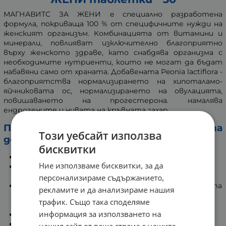
МАГНАВИТС ЗА ЖЕНИ e специално разработена
формула, покриваща 100 % от специфичните нужди на
женският организъм. Комбинацията от витамини и
минерали, повлияват изключително благоприятно
върху женското здраве, като снабдява организма с
необходимите нутриенти, които не могат да бъдат
набавяни само от храната. Добавената Peonia lactiflora -
благоприятства нормализирането на хипоталамо-
яйчниковата ос, нормализирането на овулацията,
повишаването на прогестерона. намалява
ендрогените и нивата на кръвната захар.
Ползи от приема на хранителната
Този уебсайт използва
добавка:
бисквитки
Запълва дефицитът на витамини и минерали.
Ние използваме бисквитки, за да
Поддържа баланса на организма и стимулира
естествения имунитет.
персонализираме съдържанието,
Спомага за правилното функциониране на нервната
рекламите и да анализираме нашия
система, здравето на сърцето, зрението,
трафик. Също така споделяме
костите и ставите.
информация за използването на
Предпазва клетките от оксидативният стрес.
Подкрепя клетъчните метаболитни процеси.