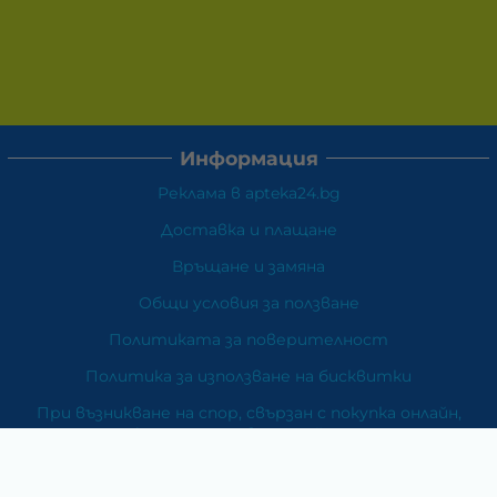
Информация
Реклама в apteka24.bg
Доставка и плащане
Връщане и замяна
Общи условия за ползване
Политиката за поверителност
Политика за използване на бисквитки
При възникване на спор, свързан с покупка онлайн,
можете да ползвате сайта ОРС
Вашите права