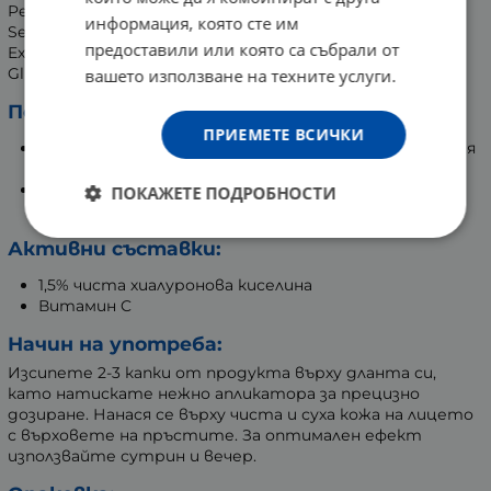
Peg-60 Hydrogenated, Sodium Hyaluronate, Secale Cereale
информация, която сте им
Seed Extract, Castor Oil, Calcium Pantothenate, Rye Seed
предоставили или която са събрали от
Extract, Benzylamide Diacetate, Phenoxyethanol, Ascorbic
Glucoside, Clorphenesin, Pentylene Glycol, Disodium EDTA.
вашето използване на техните услуги.
Полезни действия:
ПРИЕМЕТЕ ВСИЧКИ
Мигновено изпълва кожата на лицето и околоочния
контур;
Бръчките и фините линии са по-малко видими при
ПОКАЖЕТЕ ПОДРОБНОСТИ
продължителна употреба;
Активни съставки:
1,5% чиста хиалуронова киселина
Витамин C
Начин на употреба:
Изсипете 2-3 капки от продукта върху дланта си,
като натискате нежно апликатора за прецизно
дозиране. Нанася се върху чиста и суха кожа на лицето
с върховете на пръстите. За оптимален ефект
използвайте сутрин и вечер.