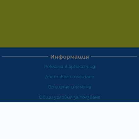
Информация
Реклама в apteka24.bg
Доставка и плащане
Връщане и замяна
Общи условия за ползване
Политиката за поверителност
Политика за използване на бисквитки
При възникване на спор, свързан с покупка онлайн,
можете да ползвате сайта ОРС