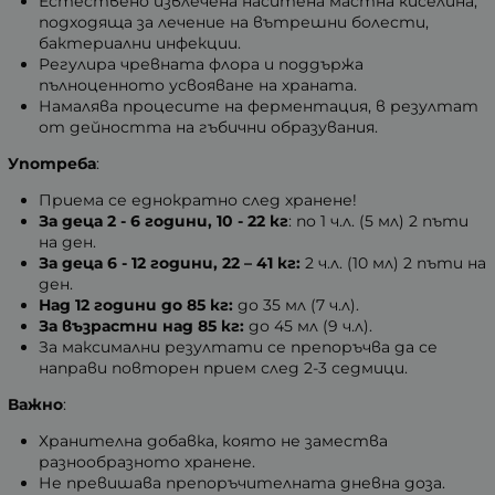
Естествено извлечена наситена мастна киселина,
подходяща за лечение на вътрешни болести,
бактериални инфекции.
Регулира чревната флора и поддържа
пълноценното усвояване на храната.
Намалява процесите на ферментация, в резултат
от дейността на гъбични образувания.
Употреба
:
Приема се еднократно след хранене!
За деца 2 - 6 години, 10 - 22 кг
: по 1 ч.л. (5 мл) 2 пъти
на ден.
За деца 6 - 12 години, 22 – 41 кг:
2 ч.л. (10 мл) 2 пъти на
ден.
Над 12 години до 85 кг:
до 35 мл (7 ч.л).
За възрастни над 85 кг:
до 45 мл (9 ч.л).
За максимални резултати се препоръчва да се
направи повторен прием след 2-3 седмици.
Важно
:
Хранителна добавка, която не замества
разнообразното хранене.
Не превишава препоръчителната дневна доза.