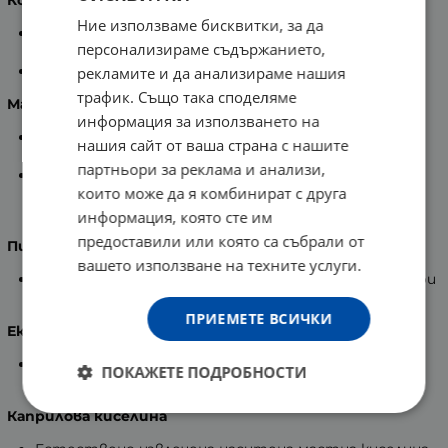
Ние използваме бисквитки, за да
Богато на средно верижни триглицериди, които
персонализираме съдържанието,
незабавно се изгарят като енергия.
С антиоксидантен ефект.
рекламите и да анализираме нашия
трафик. Също така споделяме
Масло от Риган
информация за използването на
Силно пречиства и оказва полезен ефект върху
нашия сайт от ваша страна с нашите
човешкото здраве.
партньори за реклама и анализи,
Притежава две ключови съединения - карвакрол и
които може да я комбинират с друга
тимол, които повлияват на вредните
микроорганизми.
информация, която сте им
предоставили или която са събрали от
Пирантел
вашето използване на техните услуги.
Противоглистно средство, което се използва при
заразяване с острици и кръгли глисти.
ПРИЕМЕТЕ ВСИЧКИ
Екстракт от Чесън
Подсилва имунната система, храносмилането и
ПОКАЖЕТЕ ПОДРОБНОСТИ
стомашно – чревната система.
Каприлова киселина