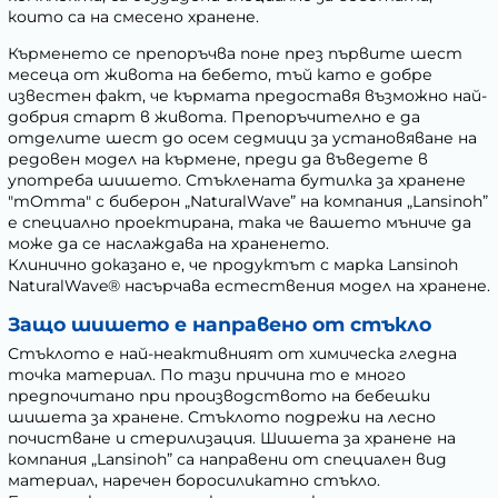
които са на смесено хранене.
Кърменето се препоръчва поне през първите шест
месеца от живота на бебето, тъй като е добре
известен факт, че кърмата предоставя възможно най-
добрия старт в живота. Препоръчително е да
отделите шест до осем седмици за установяване на
редовен модел на кърмене, преди да въведете в
употреба шишето. Стъклената бутилка за хранене
"mOmma" с биберон „NaturalWave” на компания „Lansinoh”
е специално проектирана, така че вашето мъниче да
може да се наслаждава на храненето.
Клинично доказано е, че продуктът с марка Lansinoh
NaturalWave® насърчава естествения модел на хранене.
Защо шишето е направено от стъкло
Стъклото е най-неактивният от химическа гледна
точка материал. По тази причина то е много
предпочитано при производството на бебешки
шишета за хранене. Стъклото подрежи на лесно
почистване и стерилизация. Шишета за хранене на
компания „Lansinoh” са направени от специален вид
материал, наречен боросиликатно стъкло.