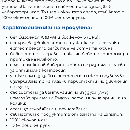
Боросиликатното стъкло е по-малко плътно, по-
устойчиво на топлина и най-често се използва в
лабораториите. То щади околната среда, тъй като е
100% екологично и 100% рециклируемо.
Характеристики на продукта:
без бисфенол А (BPA) и бисфенол S (BPS);
насърчава движението на езика, като насърчава
естественото развитие на устната кухина;
биберонът е направен така, че бебето контролира
притока на млякото;
с мек силиконов биберон, който се разтяга и огъва
за оптимална компресия;
уникалният дизайн с постепенен наклон позволява
извършването на плавни перисталтични движения
на езика;
със система за вентилация на въздуха (AVS)
намалява приема на въздух, потенциална причина за
колики;
лесен за сглобяване и почистване;
съвместим с продуктите от гамата на Lansinoh;
100% екологичен;
100% рециклируем.