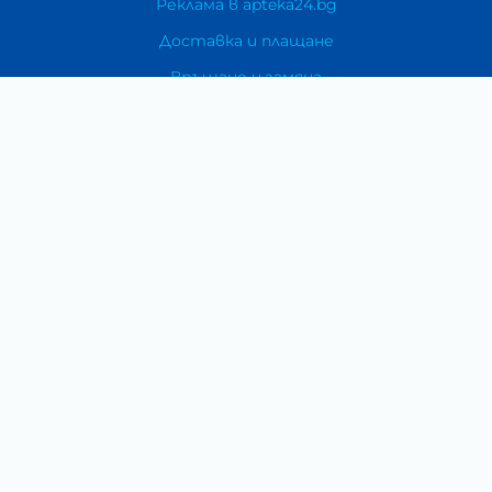
Реклама в apteka24.bg
Доставка и плащане
Връщане и замяна
Общи условия за ползване
Политиката за поверителност
Политика за използване на бисквитки
При възникване на спор, свързан с покупка онлайн,
можете да ползвате сайта ОРС
Вашите права
Отказ от сделка
За Нас
Карта на сайта
Контакти
Категории