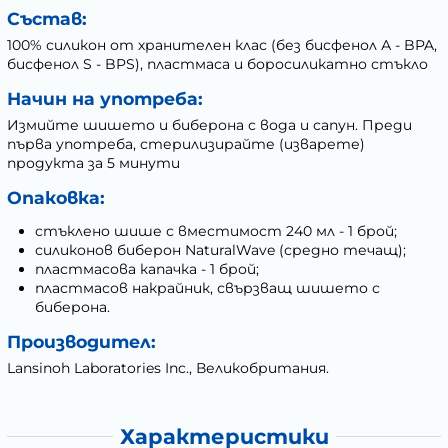
Състав:
100% силикон от хранителен клас (без бисфенол А - BPA,
бисфенол S - BPS), пластмаса и боросиликатно стъкло
Начин на употреба:
Измийте шишето и биберона с вода и сапун. Преди
първа употреба, стерилизирайте (изварете)
продукта за 5 минути
Опаковка:
стъклено шише с вместимост 240 мл - 1 брой;
силиконов биберон NaturalWave (средно течащ);
пластмасова капачка - 1 брой;
пластмасов накрайник, свързващ шишето с
биберона.
Производител:
Lansinoh Laboratories Inc., Великобритания.
Характеристики