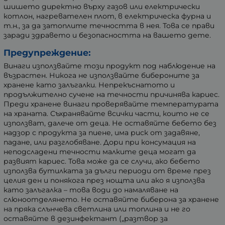
шишето директно върху газов или електрически
котлон, нагревателен плот, в електрическа фурна и
т.н., за да затоплите течността в нея. Това се прави
заради здравето и безопасността на вашето дете.
Предупреждение:
Винаги използвайте този продукт под наблюдение на
възрастен. Никога не използвайте бибероните за
хранене като залъгалки. Непрекъснатото и
продължително сучене на течности причинява кариес.
Преди хранене винаги проверявайте температурата
на храната. Съхранявайте всички части, които не се
използват, далече от деца. Не оставяйте бебето без
надзор с продукта за пиене, има риск от задавяне,
падане, или разглобяване. Дори при консумация на
неподсладени течности малките деца могат да
развият кариес. Това може да се случи, ако бебето
използва бутилката за дълги периоди от време през
целия ден и понякога през нощта или ако я използва
като залъгалка – това води до намаляване на
слюноотделянето. Не оставяйте биберона за хранене
на пряка слънчева светлина или топлина и не го
оставяйте в дезинфектант („разтвор за