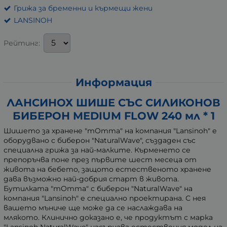
Грижа за бременни и кърмещи жени
LANSINOH
Рейтинг:
Информация
ЛАНСИНОХ ШИШЕ СЪС СИЛИКОНОВ
БИБЕРОН MEDIUM FLOW 240 мл * 1
Шишето за хранене "mOmma" на компания "Lansinoh" е
оборудвано с биберон "NaturalWave", създаден със
специална грижа за най-малките. Кърменето се
препоръчва поне през първите шест месеца от
живота на бебето, защото естественото хранене
дава възможно най-добрия старт в живота.
Бутилката "mOmma" с биберон "NaturalWave" на
компания "Lansinoh" е специално проектирана. С нея
вашето мъниче ще може да се наслаждава на
млякото. Клинично доказано е, че продуктът с марка
"Lansinoh NaturalWave" насърчава естествения модел на