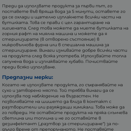
Преди да използвате продукта за първи път, го
поставете във вряща вода за 5 минути, оставете го
да се охлади и щателно изплакнете всички части на
бутилката. Това се прави с цел гарантиране на
хигиената. След това можете да миете бутилката на
горния рафт на миялна машина и можете да я
стерилизирате (в отворено състояние) в
микровълнова фурна или в специална машина за
стерилизиране. Винаги измивайте добре всички части
на продукта след всяка употреба. Използвайте топла
сапунена вода и изплаквайте хубаво. Почиствайте
преди всяко използване.
Предпазни мерки:
Когато не използвате продукта, го съхранявайте на
сухо и затворено място. Той трябва винаги да се
използва под наблюдение на възрастен. Не
позволявайте на шишето да влиза в контакт с
разтворители или разяждащи химикали. Това може да
го повреди. Не оставяйте продукта на пряка слънчева
светлина или топлина и не го оставяйте в
дезинфектант („разтвор за стерилизиране“) за по-
дълго време от препоръчаното. Не поставяйте