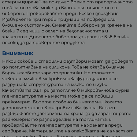
стерилизиране“) за по-дълго време от препоръчаното,
тъй като това може да влоши състоянието на
биберона. Проверявайте преди всяко използване.
Изхвърлете при първи признаци на повреда или
влошено състояние. Сменяйте биберона за хранене на
всеки 7 седмици с оглед на безопасността и
хигиената. Дръпнете биберона за хранене във всички
посоки, за да проверите продукта.
Внимание:
Някои сокове и стерилни разтвори могат да доведат
до помътняване на силикона. Това не оказва влияние
върху неговите характеристики. Не топлете
човешко мляко в микровълнова фурна защото се
разрушава структурата на млякото и губи
качествата си. При затопляне в микровълнова фурна
температурата на места може да се повиши
прекомерно. Бъдете особено внимателни, когато
затопляте храна в микровълнова фурна. Винаги
разбърквайте затоплената храна, за да гарантирате
равномерното разпределяне на топлината, и
проверявайте температурата на храната преди
сервиране. Материалите на опаковката не са част от
този продукт. Заради безопасността на вашето