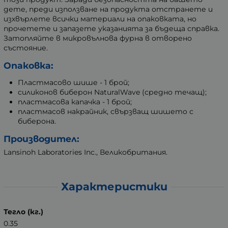
дете, преди използване на продукта отстранете и
изхвърлете всички материали на опаковката, но
прочетете и запазете указанията за бъдеща справка.
Затопляйте в микровълнова фурна в отворено
състояние.
Опаковка:
Пластмасово шише - 1 брой;
силиконов биберон NaturalWave (средно течащ);
пластмасова капачка - 1 брой;
пластмасов накрайник, свързващ шишето с
биберона.
Производител:
Lansinoh Laboratories Inc., Великобритания.
Характеристики
Тегло (кг.)
0.35