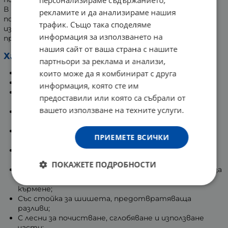
персонализираме съдържанието,
В комплекта е включена уникална стойка, която
рекламите и да анализираме нашия
поддържа бутилката стабилна по време на
трафик. Също така споделяме
изцеждането. Помпата е съвместима с различните
информация за използването на
продукти, част от гамата на Lansinoh.
нашия сайт от ваша страна с нашите
Характеристики:
партньори за реклама и анализи,
Без BPA и BPS;
които може да я комбинират с друга
Регулируема двуфазна технология на изпомпване;
информация, която сте им
С „възглавница” за гърди „ComfortFit” - за по-добро
предоставили или която са събрали от
прилягане и ефективно изцеждане;
вашето използване на техните услуги.
С ергономична дръжка „easy-express” - намаляваща
умората на ръцете при изпомпване;
Шишето за хранене пасва на цялата гама помпи
ПРИЕМЕТЕ ВСИЧКИ
Lansinoh;
Тиха, компактна и лека - позволява дискретна
употреба;
ПОКАЖЕТЕ ПОДРОБНОСТИ
Включва биберон NaturalWave (с капачка) - спомага за
поддържането на установените модели на
кърмене;
Със стойка за шишета, предотвратяваща
разливи;
С лесни за почистване, сглобяване и използване
части;