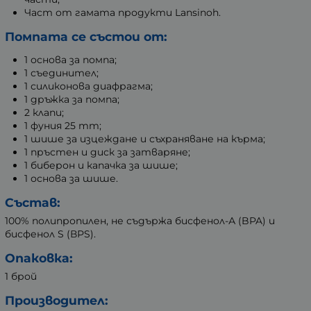
Част от гамата продукти Lansinoh.
Помпата се състои от:
1 основа за помпа;
1 съединител;
1 силиконова диафрагма;
1 дръжка за помпа;
2 клапи;
1 фуния 25 mm;
1 шише за изцеждане и съхраняване на кърма;
1 пръстен и диск за затваряне;
1 биберон и капачка за шише;
1 основа за шише.
Състав:
100% полипропилен, не съдържа бисфенол-А (BPA) и
бисфенол S (ВРS).
Опаковка:
1 брой
Производител: