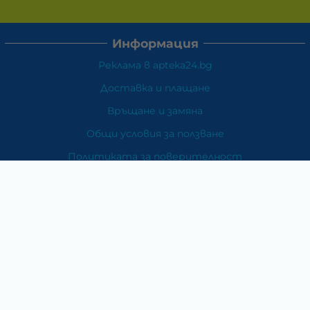
Информация
Реклама в apteka24.bg
Доставка и плащане
Връщане и замяна
Общи условия за ползване
Политиката за поверителност
Политика за използване на бисквитки
При възникване на спор, свързан с покупка онлайн,
можете да ползвате сайта ОРС
Вашите права
Отказ от сделка
За Нас
Карта на сайта