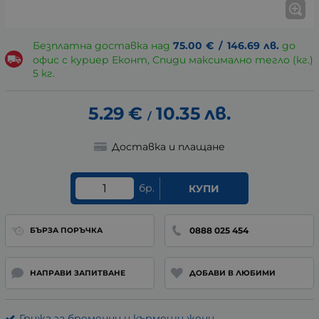
Безплатна доставка над
75.00
€
/
146.69
лв.
до
офис с куриер Еконт, Спиди максимално тегло (кг.)
5 кг.
5.29
€
10.35
лв.
/
Доставка и плащане
бр.
КУПИ
0888 025 454
БЪРЗА ПОРЪЧКА
НАПРАВИ ЗАПИТВАНЕ
ДОБАВИ В ЛЮБИМИ
Грижа за бременни и кърмещи жени