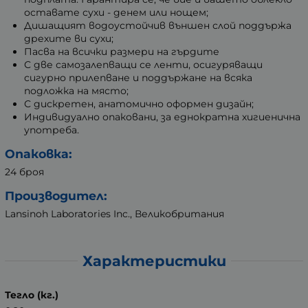
оставате сухи - денем или нощем;
Дишащият водоустойчив външен слой поддържа
дрехите ви сухи;
Пасва на всички размери на гърдите
С две самозалепващи се ленти, осигуряващи
сигурно прилепване и поддържане на всяка
подложка на място;
С дискретен, анатомично оформен дизайн;
Индивидуално опаковани, за еднократна хигиенична
употреба.
Опаковка:
24 броя
Производител:
Lansinoh Laboratories Inc., Великобритания
Характеристики
Тегло (кг.)