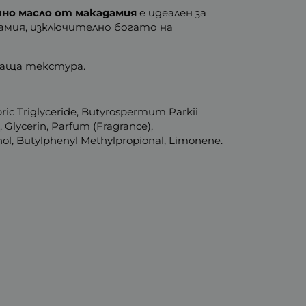
чно масло от макадамия
е идеален за
амия, изключително богато на
ваща текстура.
ric Triglyceride, Butyrospermum Parkii
, Glycerin, Parfum (Fragrance),
ol, Butylphenyl Methylpropional, Limonene.