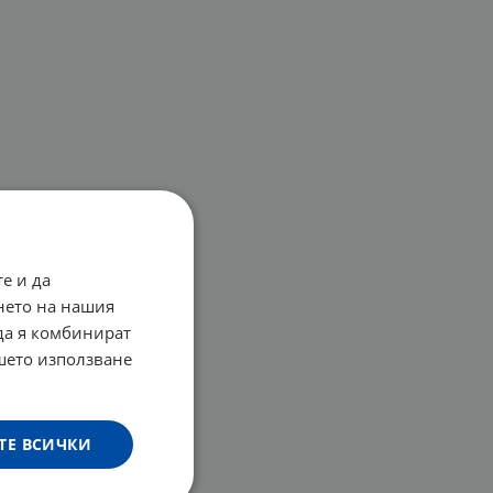
е и да
нето на нашия
 да я комбинират
ашето използване
ТЕ ВСИЧКИ