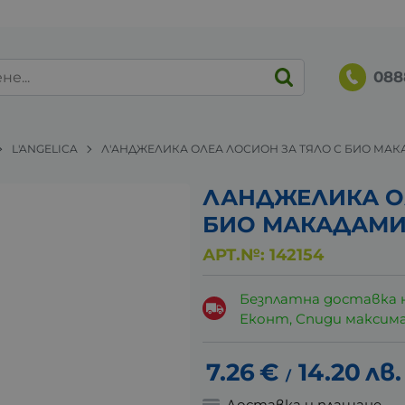
088
L'ANGELICA
Л'АНДЖЕЛИКА ОЛЕА ЛОСИОН ЗА ТЯЛО С БИО МАК
ЛАНДЖЕЛИКА ОЛ
БИО МАКАДАМИЯ
АРТ.№:
142154
Безплатна доставка 
Еконт, Спиди максималн
7.26
€
14.20
лв.
/
Доставка и плащане