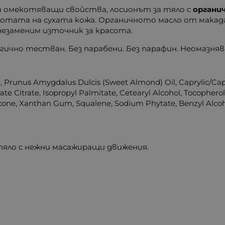
и омекотяващи свойства, лосионът за тяло с
органи
отата на сухата кожа. Органичното масло от макад
незаменим източник за красота.
ично тестван. Без парабени. Без парафин. Неомазня
), Prunus Amygdalus Dulcis (Sweet Almond) Oil, Caprylic/Cap
ate Citrate, Isopropyl Palmitate, Cetearyl Alcohol, Tocopherol
cone, Xanthan Gum, Squalene, Sodium Phytate, Benzyl Alcoh
тяло с нежни масажиращи движения.