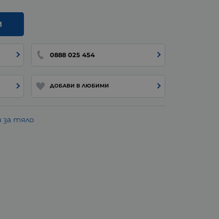
И
0888 025 454
ДОБАВИ В ЛЮБИМИ
 за тяло