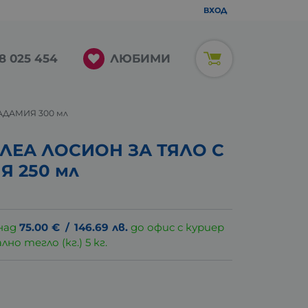
ВХОД
ЛЮБИМИ
8 025 454
АДАМИЯ 300 мл
ЕА ЛОСИОН ЗА ТЯЛО С
 250 мл
над
75.00
€
/
146.69
лв.
до офис с куриер
о тегло (кг.) 5 кг.