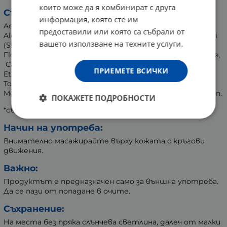
които може да я комбинират с друга
Състав:
информация, която сте им
Aqua (Water), Glyceryl Stearate Citrate, Glycerin, Cetearyl
предоставили или която са събрали от
Alcohol, Oryza Sativa (Rice) Bran Oil, Butyrospermum Parkii
вашето използване на техните услуги.
(Shea) Butter, Olive Oil Decyl Esters, *Centaurea Cyanus
Flower Extract, Xanthan Gum, Phenoxyethanol, Dimethicone,
Caprylic/Capric Triglyceride, Benzyl Alcohol,
ПРИЕМЕТЕ ВСИЧКИ
Ethylhexylglycerin, Sodium Phytate, Isopropyl Palmitate,
Tocopherol, Squalene, Parfum (Fragrance), Butylphenyl
Methylpropional, Alpha-Isomethyl Ionone, Linalool, Coumarin.
ПОКАЖЕТЕ ПОДРОБНОСТИ
*съставки от еко произход
Начин на употреба:
Внимателно масажирайте върху кожата с кръгови
движения.
Важно:
Продуктът е предназначен само за външна употреба.
Да се пази от попадане в очите.
Съхранение:
На места без пряка слънчева светлина, далеч от малки