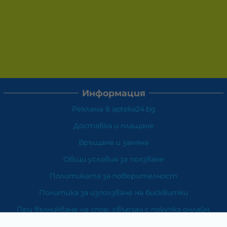
Информация
Реклама в apteka24.bg
Доставка и плащане
Връщане и замяна
Общи условия за ползване
Политиката за поверителност
Политика за използване на бисквитки
При възникване на спор, свързан с покупка онлайн,
можете да ползвате сайта ОРС