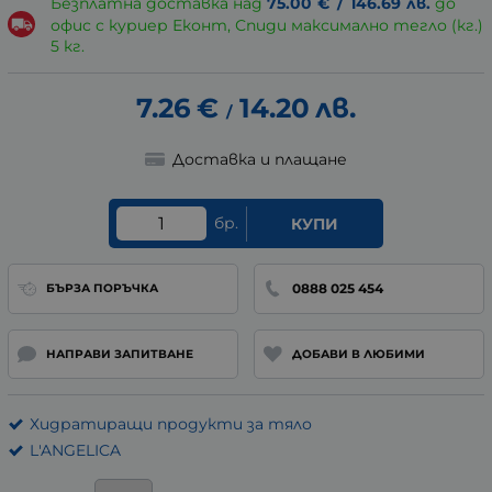
Безплатна доставка над
75.00
€
/
146.69
лв.
до
офис с куриер Еконт, Спиди максимално тегло (кг.)
5 кг.
7.26
€
14.20
лв.
/
Доставка и плащане
бр.
КУПИ
0888 025 454
БЪРЗА ПОРЪЧКА
НАПРАВИ ЗАПИТВАНЕ
ДОБАВИ В ЛЮБИМИ
Хидратиращи продукти за тяло
L'ANGELICA