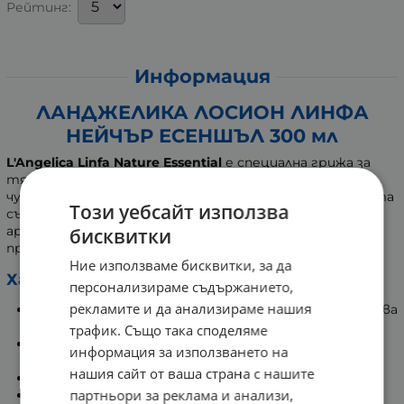
Рейтинг:
Информация
ЛАНДЖЕЛИКА ЛОСИОН ЛИНФА
НЕЙЧЪР ЕСЕНШЪЛ 300 мл
L'Angelica Linfa Nature Essential
е специална грижа за
тяло, която предоставя защита дори на най-
чувствителната кожа. Нежната формула на продукта
Този уебсайт използва
съчетава естествени съставки с лек неутрален
аромат. Неговата гладка и кремообразна текстура
бисквитки
придава мекота на кожата.
Ние използваме бисквитки, за да
Характеристики:
персонализираме съдържанието,
рекламите и да анализираме нашия
С бързо абсорбираща се формула, която не омазнява
кожата.
трафик. Също така споделяме
Без съдържание на парабени, парафин, силикон и
информация за използването на
ГМО.
нашия сайт от ваша страна с нашите
Дерматологично тестван продукт.
партньори за реклама и анализи,
Веган.