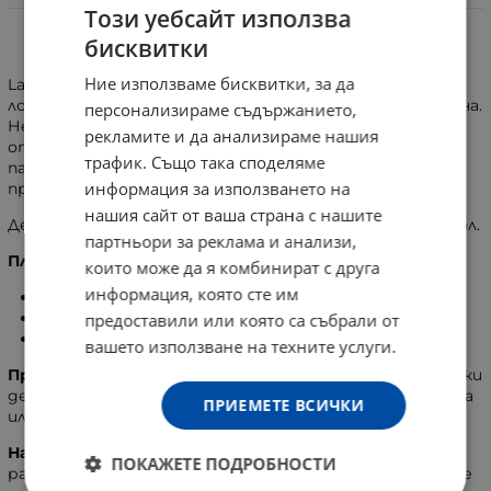
Информация
Този уебсайт използва
бисквитки
LACTACYD - Интимен измиващ лосион SENSITIVE
Ние използваме бисквитки, за да
Lactacyd Sensitive е извънредно деликатен измиващ
лосион, създаден за нежно измиване на интимната зона.
персонализираме съдържанието,
Несъдържащата сапун формула (обогатена със смес
рекламите и да анализираме нашия
от естествена млечна киселина и екстракт от
трафик. Също така споделяме
памук) намалява интимния дискомфорт, като
информация за използването на
предоставя усещане за мекота и чистота.
нашия сайт от ваша страна с нашите
Дерматологично тестван. Не съдържа сапун и алкохол.
партньори за реклама и анализи,
Плюсовете:
които може да я комбинират с друга
информация, която сте им
Извънредно деликатен
Несъдържащ парфюм
предоставили или която са събрали от
Обогатен с екстракт от памук
вашето използване на техните услуги.
Препоръчителна употреба:
Може да се използва всеки
ден, особено е подходящ за жени с чувствителна кожа
ПРИЕМЕТЕ ВСИЧКИ
или алергии към парфюми.
Начин на приложение:
Нанесете на мокра кожа,
ПОКАЖЕТЕ ПОДРОБНОСТИ
разтрийте нежно до образуване на пяна и изплакнете