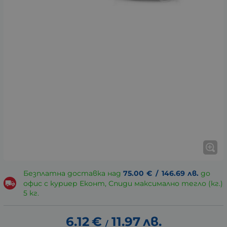
Безплатна доставка над
75.00
€
/
146.69
лв.
до
офис с куриер Еконт, Спиди максимално тегло (кг.)
5 кг.
6.12
€
11.97
лв.
/