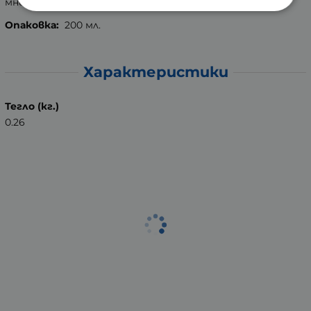
много добре.
Опаковка:
200 мл.
Характеристики
Тегло (кг.)
0.26