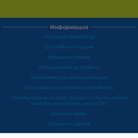
Информация
Реклама в apteka24.bg
Доставка и плащане
Връщане и замяна
Общи условия за ползване
Политиката за поверителност
Политика за използване на бисквитки
При възникване на спор, свързан с покупка онлайн,
можете да ползвате сайта ОРС
Вашите права
Отказ от сделка
За Нас