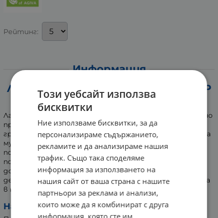
Рейтинг:
Информация
ЛАКОЧИСТИТЕЛ С ПОМПА ДОЗАТОР
Този уебсайт използва
ROSES 200 мл NATURE OF AGIVA
бисквитки
Лакочистителят на Nature of Agiva осигурява ефикасно
Ние използваме бисквитки, за да
премахване на лака, като едновременно с това се
персонализираме съдържанието,
грижи за доброто състояние на ноктите. Формулата
му, обогатена с глицерин и витамин E, осигурява
рекламите и да анализираме нашия
подхранващо и хидратиращо действие по време на
трафик. Също така споделяме
почистване. Благодарение на практичната помпа
информация за използването на
дозатор, употребата е бърза, лесна и удобна, а
деликатният аромат на роза превръща процедурата
нашия сайт от ваша страна с нашите
в приятно и комфортно изживяване.
партньори за реклама и анализи,
които може да я комбинират с друга
Начин на употреба:
информация, която сте им