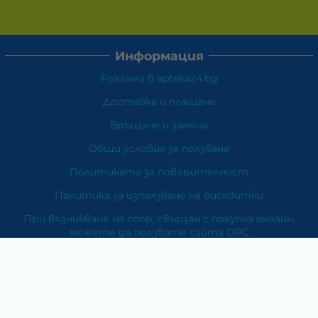
Информация
Реклама в apteka24.bg
Доставка и плащане
Връщане и замяна
Общи условия за ползване
Политиката за поверителност
Политика за използване на бисквитки
При възникване на спор, свързан с покупка онлайн,
можете да ползвате сайта ОРС
Вашите права
Отказ от сделка
За Нас