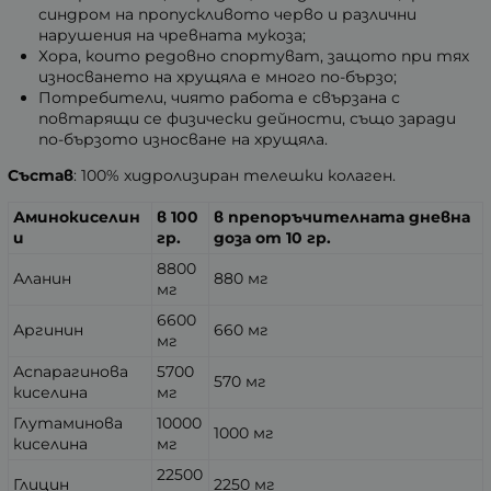
синдром на пропускливото черво и различни
нарушения на чревната мукоза;
Хора, които редовно спортуват, защото при тях
износването на хрущяла е много по-бързо;
Потребители, чиято работа е свързана с
повтарящи се физически дейности, също заради
по-бързото износване на хрущяла.
Състав
: 100% хидролизиран телешки колаген.
Аминокиселин
в 100
в препоръчителната дневна
и
гр.
доза от 10 гр.
8800
Аланин
880 мг
мг
6600
Аргинин
660 мг
мг
Аспарагинова
5700
570 мг
киселина
мг
Глутаминова
10000
1000 мг
киселина
мг
22500
Глицин
2250 мг