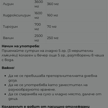
3600
Лизин
360 мг
мг
1600
Хидроксилизин
160 мг
мг
700
Тирозин
70 мг
мг
2500
Валин
250 мг
мг
Начин на употреба:
Приемайте сутрин на гладно 5 гр. (3 мерителни
лъжички) колаген и вечер още 5 гр., разтворени в чаша
с вода.
Важно
!
Да не се превишава препоръчителната дневна
доза.
Да не се употребява като заместител на
разнообразното хранене.
Да се съхранява на сухо и хладно място, далече от
деца.
Колагенът е добит от пасищно отглеждани