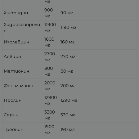
мг
900
Хистидин
90 мг
мг
Хидроксипроли
11900
1190 мг
н
мг
1600
Изолевцин
160 мг
мг
2700
Левцин
270 мг
мг
800
Метионин
80 мг
мг
2000
Фенилаланин
200 мг
мг
12900
Пролин
1290 мг
мг
3300
Серин
330 мг
мг
1900
Треонин
190 мг
мг