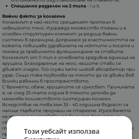
Специално разделен на 2 типа
- I и II.
Важни факти за колагена
Колагенът е най-често срещаният протеин в
човешкото тяло. Изгражда множество тъкани и е
основен структурен елемент за редица важни
системи в организма. Допринася за еластичността на
кожата, повишава здравината на ноктите и косата и
помага за правилното функциониране на ставите.
Колегенът от II тип е основната градивна единица на
хрущяла. Благодарение на него, нашите стави се
движат гладко. Той служи като шоков абсорбатор при
удар. Също така позволява на тялото да се движи във
всички равнини в пространството.
С времето, обаче, хрущялите се износват. Причината
е, че след 25-тата година в тялото започва да
намалява количеството синтезиран колаген.
Вследствие на това към 35 - 40 годишна възраст са
налице първите признаци на стареене. Износването
на хрущяла се проявява най-вече под формата на
скованост, болка, намалена мобилност на ставите,
т.нар. "хрускане" при движение и неприятни усещания
Този уебсайт използва
при заседяване и по-студено време.