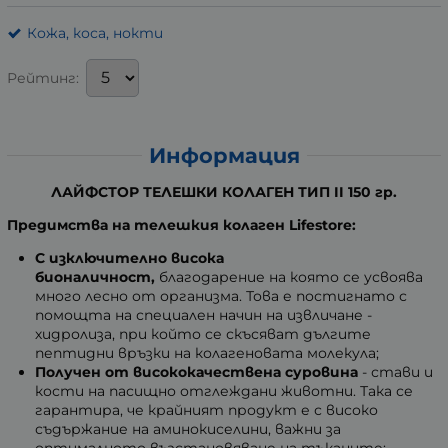
Кожа, коса, нокти
Рейтинг:
Информация
ЛАЙФСТОР ТЕЛЕШКИ КОЛАГЕН ТИП II 150 гр.
Предимства на телешкия колаген Lifestore:
С
изключително висока
бионаличност,
благодарение на която се усвоява
много лесно от организма. Това е постигнато с
помощта на специален начин на извличане -
хидролиза, при който се скъсяват дългите
пептидни връзки на колагеновата молекула;
Получен от висококачествена суровина
- стави и
кости на пасищно отглеждани животни. Така се
гарантира, че крайният продукт е с високо
съдържание на аминокиселини, важни за
оптималното възстановяване на тъканите;