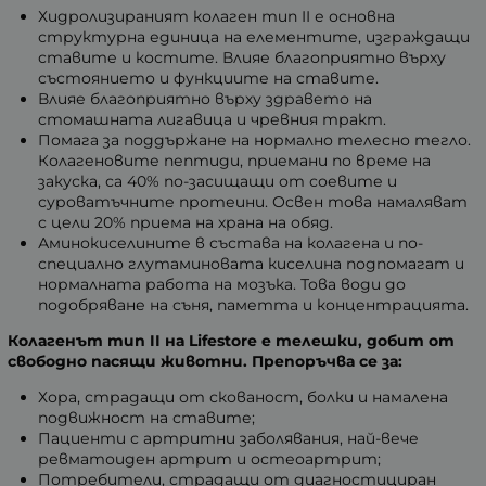
Хидролизираният колаген тип II е основна
структурна единица на елементите, изграждащи
ставите и костите. Влияе благоприятно върху
състоянието и функциите на ставите.
Влияе благоприятно върху здравето на
стомашната лигавица и чревния тракт.
Помага за поддържане на нормално телесно тегло.
Колагеновите пептиди, приемани по време на
закуска, са 40% по-засищащи от соевите и
суроватъчните протеини. Освен това намаляват
с цели 20% приема на храна на обяд.
Аминокиселините в състава на колагена и по-
специално глутаминовата киселина подпомагат и
нормалната работа на мозъка. Това води до
подобряване на съня, паметта и концентрацията.
Колагенът тип II на Lifestore
е телешки, добит от
свободно пасящи животни.
Препоръчва се за:
Хора, страдащи от скованост, болки и намалена
подвижност на ставите;
Пациенти с артритни заболявания, най-вече
ревматоиден артрит и остеоартрит;
Потребители, страдащи от диагностициран