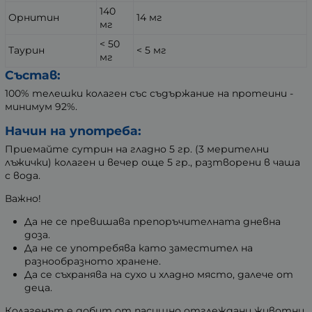
140
Орнитин
14 мг
мг
< 50
Таурин
< 5 мг
мг
Състав:
100% телешки колаген със съдържание на протеини -
минимум 92%.
Начин на употреба:
Приемайте сутрин на гладно 5 гр. (3 мерителни
лъжички) колаген и вечер още 5 гр., разтворени в чаша
с вода.
Важно!
Да не се превишава препоръчителната дневна
доза.
Да не се употребява като заместител на
разнообразното хранене.
Да се съхранява на сухо и хладно място, далече от
деца.
Колагенът е добит от пасищно отглеждани животни.