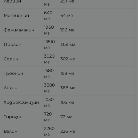
Левцин
291 мг
мг
640
Метионин
64 мг
мг
1960
Фенилаланин
196 мг
мг
13510
Пролин
1351 мг
мг
3020
Серин
302 мг
мг
1580
Треонин
158 мг
мг
3880
Лизин
388 мг
мг
1050
Хидроксилизин
105 мг
мг
720
Тирозин
72 мг
мг
2260
Валин
226 мг
мг