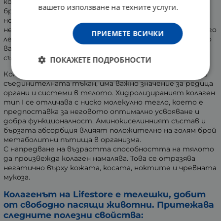
кожата и ноктите. Редуцира фините линии и
вашето използване на техните услуги.
бръчки. Предпазва косата от накъсване и заздравява
нокътната плочка. Освен това намалява
неравностите и петната по кожата. Приема се много
ПРИЕМЕТЕ ВСИЧКИ
лесно - достатъчно е да го разтворите в напитка по
ваш избор. Много богат е на аминокиселини. Не
съдържа холестерол и мазнини.
ПОКАЖЕТЕ ПОДРОБНОСТИ
Колагенът тип I, като всяка структурна единица на
съединителната тъкан, има важно значение за редица
органи и системи в тялото. Хидролизираният колаген
тип I се отличава с ниско молекулно тегло, което е
предпоставка за неговото оптимално усвояване и
добра функционалност. Аминокиселинният състав и
бързата абсорбция влияят положително на голям брой
метаболитни пътища в организма.
С напредване на възрастта способността на тялото
да произвежда колаген намалява. Това се отразява
негатично върху кожата, косата, ноктите и чревната
мукоза.
Колагенът на Lifestore е телешки, добит
от свободно пасящи животни. Притежава
следните полезни свойства: