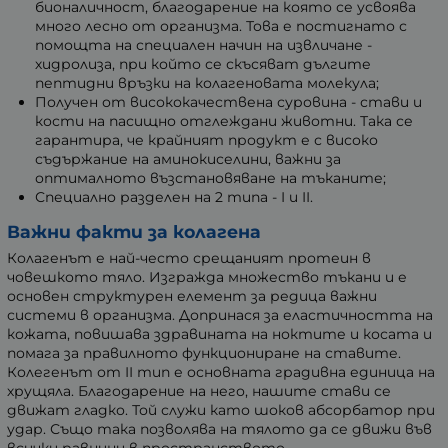
бионаличност, благодарение на която се усвоява
много лесно от организма. Това е постигнато с
помощта на специален начин на извличане -
хидролиза, при който се скъсяват дългите
пептидни връзки на колагеновата молекула;
Получен от висококачествена суровина - стави и
кости на пасищно отглеждани животни. Така се
гарантира, че крайният продукт е с високо
съдържание на аминокиселини, важни за
оптималното възстановяване на тъканите;
Специално разделен на 2 типа - I и II.
Важни факти за колагена
Колагенът е най-често срещаният протеин в
човешкото тяло. Изгражда множество тъкани и е
основен структурен елемент за редица важни
системи в организма. Допринася за еластичността на
кожата, повишава здравината на ноктите и косата и
помага за правилното функциониране на ставите.
Колегенът от II тип е основната градивна единица на
хрущяла. Благодарение на него, нашите стави се
движат гладко. Той служи като шоков абсорбатор при
удар. Също така позволява на тялото да се движи във
всички равнини в пространството.