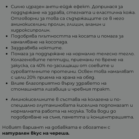
Силно изразен анти-ейдж ефект. Допринася за
поддържане на здрава, стегната и еластична кожа.
Отговорни за това са съдържащите се в него
аминокиселини пролин, глицин, аланин и
хидроксипролин.
Подобрява плътността на косата и помага за
намаляване на косопада.
Заздравява ноктите.
Помага за поддържане на нормално телесно тегло.
Колагеновите пептиди, приемани по време на
закуска, са 40% по-засищащи от соевите и
суроватъчните протеини. Освен това намаляват
с цели 20% приема на храна на обяд.
Влияе благоприятно върху здравето на
стомашната лигавица и чревния тракт.
Аминокиселините в състава на колагена и по-
специално глутаминовата киселина подпомагат и
нормалната работа на мозъка. Това води до
подобряване на съня, паметта и концентрацията.
Новият вариант на добавката е обогатен с
натурален вкус на череша.