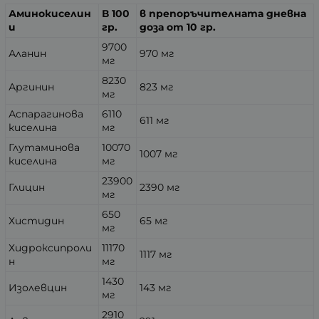
Аминокиселин
В 100
в препоръчителната дневна
и
гр.
доза от 10 гр.
9700
Аланин
970 мг
мг
8230
Аргинин
823 мг
мг
Аспарагинова
6110
611 мг
киселина
мг
Глутаминова
10070
1007 мг
киселина
мг
23900
Глицин
2390 мг
мг
650
Хистидин
65 мг
мг
Хидроксипроли
11170
1117 мг
н
мг
1430
Изолевцин
143 мг
мг
2910