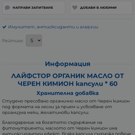
НАПРАВИ ЗАПИТВАНЕ
ДОБАВИ В ЛЮБИМИ
Имунитет, антиоксиданти и алергии
Рейтинг:
Информация
ЛАЙФСТОР ОРГАНИК МАСЛО ОТ
ЧЕРЕН КИМИОН капсули * 60
Хранителна добавка
Студено пресовано органично масло от Черен кимион
под формата на лесни за прием и усвояване от
организма меки, желатинови капсули.
Благодарение на богатото съдържание на
фитонутриенти, маслото от Черен кимион има
антиоксидантен ефект. Всяка капсула съдържа повече