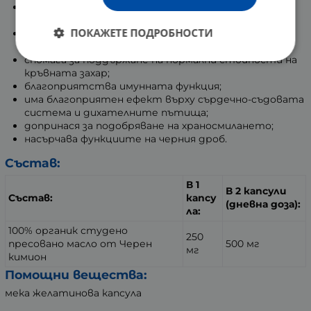
съдейства за регулиране на метаболитните
процеси;
ПОКАЖЕТЕ ПОДРОБНОСТИ
допринася за балансиране нивата на
триглицеридите и холестерола в кръвта;
спомага за поддържане на нормални стойности на
кръвната захар;
благоприятства имунната функция;
има благоприятен ефект върху сърдечно-съдовата
система и дихателните пътища;
допринася за подобряване на храносмилането;
насърчава функциите на черния дроб.
Състав:
В 1
В 2 капсули
Състав:
капсу
(дневна доза):
ла:
100% органик студено
250
пресовано масло от Черен
500 мг
мг
кимион
Помощни вещества:
мека желатинова капсула