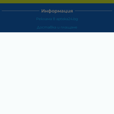
Информация
Реклама в apteka24.bg
Доставка и плащане
Връщане и замяна
Общи условия за ползване
Политиката за поверителност
Политика за използване на бисквитки
При възникване на спор, свързан с покупка онлайн,
можете да ползвате сайта ОРС
Вашите права
Отказ от сделка
За Нас
Карта на сайта