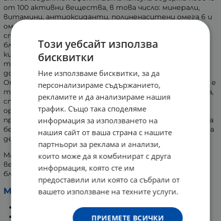
от 100 активни вещества, в това число: минерали,
витамини, антиоксиданти, полиненаситени омега 6 и
омега 9 мастни киселини, каротеноиди, феноли,
стероли, тимоквинон. Всички тези вещества имат
Този уебсайт използва
благотворно въздействие върху организма. Черният
кимион подпомага естествените защитни сили на
бисквитки
тялото, насърчава регенерацията на клетките и
Ние използваме бисквитки, за да
допринася в борбата с оксидативния стрес.
Отличителна съставка на маслото от Черен кимион е
персонализираме съдържанието,
тимоквинон - вещество с антиоксидантни свойства,
рекламите и да анализираме нашия
спомагащо за поддържане на хомеостазата в
трафик. Също така споделяме
организма. Освен това, маслото допринася за
информация за използването на
пречистването на организма от паразити, подпомага
белодробната, сърдечносъдовата и стомашно-чревна
нашия сайт от ваша страна с нашите
дейност.
партньори за реклама и анализи,
Маслото съдържа пълния спектър от полезни
които може да я комбинират с друга
вещества, налични в семената от черен кимион,
информация, която сте им
благодарение на метода на студена екстракция.
предоставили или която са събрали от
Маслото от Черен кимион:
вашето използване на техните услуги.
има общоукрепващ ефект;
притежава антиоксидантно действие;
ПРИЕМЕТЕ ВСИЧКИ