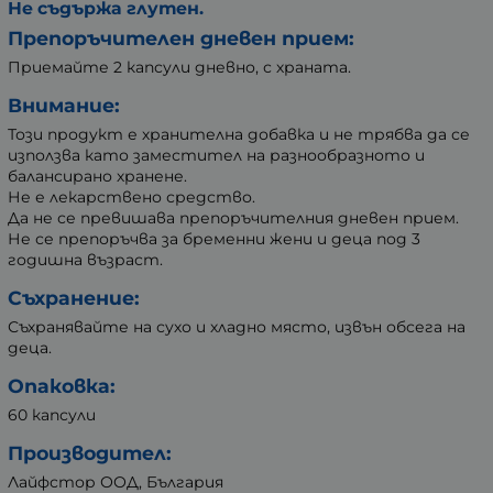
Не съдържа глутен.
Препоръчителен дневен прием:
Приемайте 2 капсули дневно, с храната.
Внимание:
Този продукт е хранителна добавка и не трябва да се
използва като заместител на разнообразното и
балансирано хранене.
Не е лекарствено средство.
Да не се превишава препоръчителния дневен прием.
Не се препоръчва за бременни жени и деца под 3
годишна възраст.
Съхранение:
Съхранявайте на сухо и хладно място, извън обсега на
деца.
Опаковка:
60 капсули
Производител:
Лайфстор ООД, България