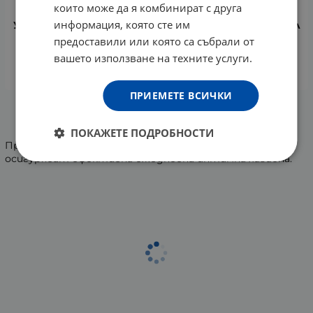
които може да я комбинират с друга
информация, която сте им
УРИАЖ GYN - PHY ИНТИМЕН ОСВЕЖАВАЩ ГЕЛ 200 мл
предоставили или която са събрали от
16.32
€
31.92
лв.
/
вашето използване на техните услуги.
КУПИ
ПРИЕМЕТЕ ВСИЧКИ
На страница по:
ПОКАЖЕТЕ ПОДРОБНОСТИ
Продуктите от серията Intimate Hygiene Care
осигуряват ефективна ежедневна интимна хигиена.