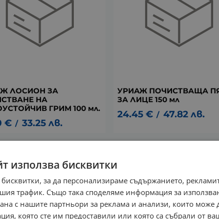
Ж ЛОСИОН ЗА
УРИАЖ ПОЧИСТВАЩА П
СТВАНЕ НА
ЗА ЛИЦЕ 150 мл
УСТОЙЧИВ ГРИМ 100 мл.
24.45
€
47.82
лв.
/
0
€
33.25
лв.
/
йт използва бисквитки
та съдържа продукти, подходящи за почистване на г
 бисквитки, за да персонализираме съдържанието, рекламит
шия трафик. Също така споделяме информация за използва
рана с нашите партньори за реклама и анализи, които може
ция, която сте им предоставили или която са събрали от в