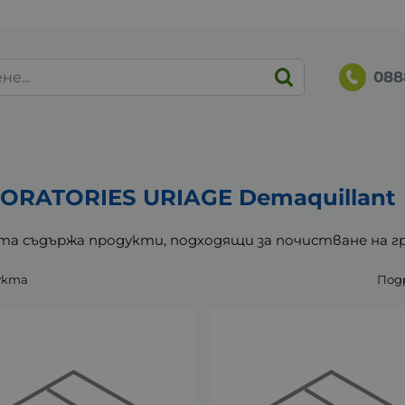
088
ORATORIES URIAGE Demaquillant
та съдържа продукти, подходящи за почистване на г
укта
Под