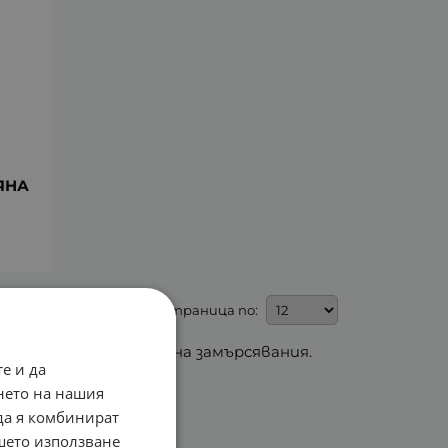
ЯНА
На страница по:
рим и отстраняване на замърсявания.
е и да
нето на нашия
 да я комбинират
ашето използване