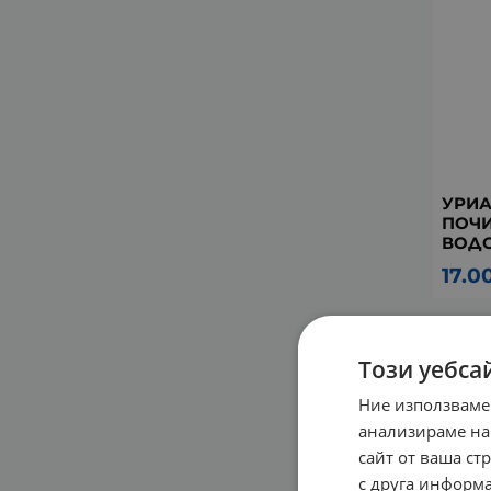
УРИА
ПОЧИ
ВОДО
17.0
Този уебса
Серия
Ние използваме
анализираме на
сайт от ваша ст
с друга информа