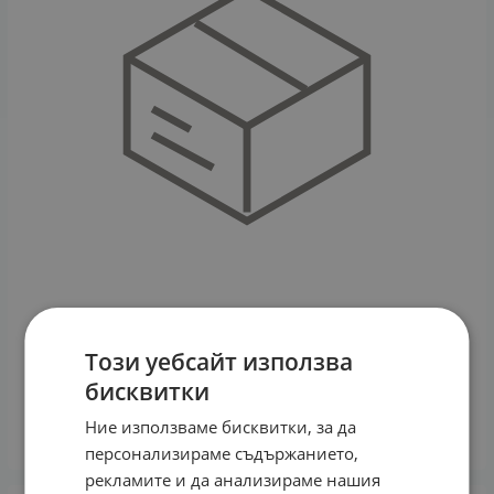
Този уебсайт използва
ЛА РОШ ЕФАКЛАР AI ЛОКАЛЕН КОРЕКТОР 15 мл
бисквитки
14.23
€
27.83
лв.
/
Ние използваме бисквитки, за да
КУПИ
персонализираме съдържанието,
рекламите и да анализираме нашия