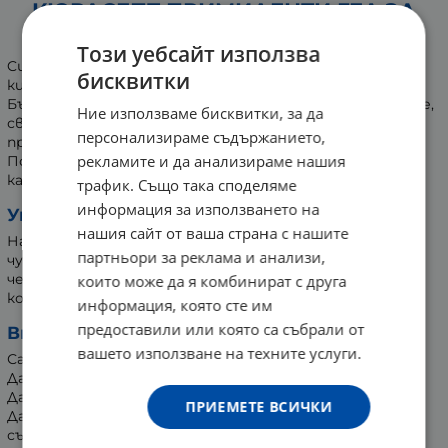
КЮРАСЕПТ ПРИМИДЕНТИ ГЕЛ ЗА
НИКНЕЩИ ЗЪБКИ 20 мл
Този уебсайт използва
Curasept Primi Denti гел за никнещи зъби с хиалуронова
бисквитки
киселина, невен, слез, сладък корен и ирландски мъх.
Бързо облекчава болката и дискомфорта във венците,
Ние използваме бисквитки, за да
свързани с никненето на зъби, защитава лигавицата,
персонализираме съдържанието,
предпазва от поява на плака по никнещите зъби.
рекламите и да анализираме нашия
Подходящ при подуване и зачервяване на венците,
както и при засилено слюноотделяне.
трафик. Също така споделяме
информация за използването на
Употреба:
нашия сайт от ваша страна с нашите
Нанесете достатъчно гел, за да покрие
партньори за реклама и анализи,
чувствителния участък, с чист и сух пръст или с
четка-масажор Curasept. Нанасяйте толкова често,
които може да я комбинират с друга
колкото е необходимо.
информация, която сте им
предоставили или която са събрали от
Внимание:
вашето използване на техните услуги.
Само за външна употреба.
Да не се поглъща.
Да се съхранява далеч от деца, светлина и топлина.
ПРИЕМЕТЕ ВСИЧКИ
Да не се използва при алергия към някоя от
съставките, при повредена опаковка или след