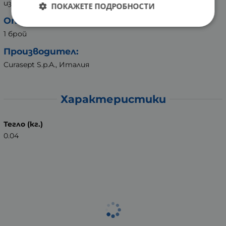
изтичане на срока на годност.
ПОКАЖЕТЕ ПОДРОБНОСТИ
Опаковка:
1 брой
Производител:
Curasept S.p.A., Италия
Характеристики
Тегло (кг.)
0.04