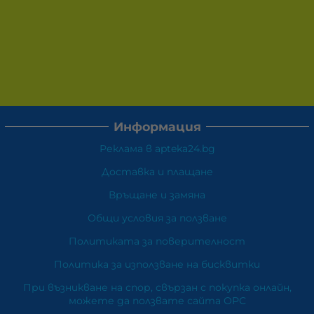
Информация
Реклама в apteka24.bg
Доставка и плащане
Връщане и замяна
Общи условия за ползване
Политиката за поверителност
Политика за използване на бисквитки
При възникване на спор, свързан с покупка онлайн,
можете да ползвате сайта ОРС