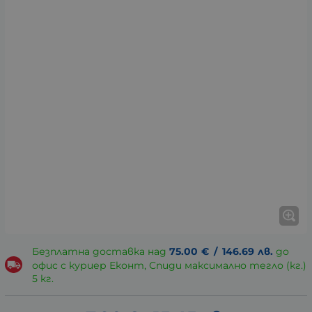
Безплатна доставка над
75.00
€
/
146.69
лв.
до
офис с куриер Еконт, Спиди максимално тегло (кг.)
5 кг.