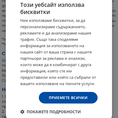
спомагат за елиминирането на плаката и петната** и
Този уебсайт използва
допринасят за по-свежа протеза. Имат
бисквитки
антибактериално и дезинфекциращо действие, което
помага да се предотвратят възпаления, причинени от
Ние използваме бисквитки, за да
плака, както и натрупване на зъбен камък. Почистващи
таблетки
Corega Whitening
помагат и за запазването
персонализираме съдържанието,
на белотата на протезите за по-дълго.
рекламите и да анализираме нашия
трафик. Също така споделяме
*при лабораторни тестове
**при употреба спрямо указанията
информация за използването на
нашия сайт от ваша страна с нашите
Състав:
партньори за реклама и анализи,
Sodium bicarbonate, Potassium caroate (Potassium
които може да я комбинират с друга
monopersulfate), Citric acid, Sodium carbonate, Sodium
benzoate, Sodium carbonate peroxide, TAED, PEG-180,
информация, която сте им
Sodium lauryl sulfoacetate, Aroma, Subtilisin, PVP/VA
предоставили или която са събрали от
Copolymer, Cl 42090, Cl 73015.
вашето използване на техните услуги.
Начин за употреба:
1. Пуснете една таблетка Corega в много топла (не
ПРИЕМЕТЕ ВСИЧКИ
гореща) вода, за да покрие пълната или частична
протеза.
ПОКАЖЕТЕ ПОДРОБНОСТИ
2. Накиснете ги за около 10-20 минути и почистете
протезата с разтвора, с помощта на мека четка.