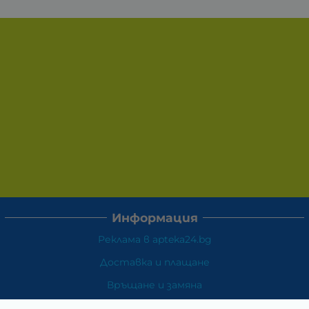
Информация
Реклама в apteka24.bg
Доставка и плащане
Връщане и замяна
Общи условия за ползване