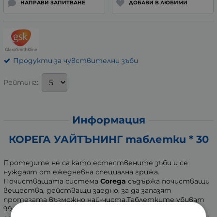
НАПРАВИ ЗАПИТВАНЕ
ДОБАВИ В ЛЮБИМИ
Продукти за чувствителни зъби
Рейтинг:
Информация
КОРЕГА УАЙТЪНИНГ таблетки * 30
Протезите не са като естествените зъби и се
нуждаят от ежедневна специална грижа.
Почистващата система
Corega
съдържа почистващи
вещества, действащи заедно, за да запазят
протезата възможно най-чиста.Tаблетките убиват
99.9% от бактериите, които водят до лош дъх*. Те