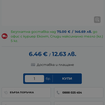
Безплатна доставка над
75.00
€
/
146.69
лв.
до
офис с куриер Еконт, Спиди максимално тегло (кг.)
5 кг.
6.46
€
12.63
лв.
/
Доставка и плащане
бр.
КУПИ
0888 025 454
БЪРЗА ПОРЪЧКА