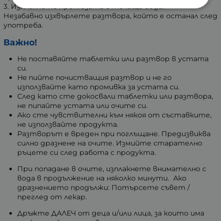
3. Изплакнете протезата с течаща вода.
Незабавно изхвърлете разтвора, който е останал след
употреба.
Важно!
He поставяйте таблетки или разтвор в устата
си.
He пийте почистващия разтвор и не го
използвайте като промивка за устата си.
След като сте докосвали таблетки или разтвора,
не пипайте устата или очите си.
Ако сте чувствителни към някоя от съставките,
не използвайте продукта.
Разтворът е вреден при поглъщане. Предизвиква
силно дразнене на очите. Измийте старателно
ръцете си след работа с продукта.
При попадане в очите, изплакнете внимателно с
вода в продължение на няколко минути. Ако
дразнението продължи: Потърсете съвет /
преглед от лекар.
Дръжте ДАЛЕЧ от деца и/или лица, за които има