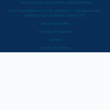
Политика за използване на бисквитки
При възникване на спор, свързан с покупка онлайн,
можете да ползвате сайта ОРС
Вашите права
Отказ от сделка
За Нас
Карта на сайта
Контакти
Категории
Храни и хранителни добавки
Козметика
Хигиена и защита
Перилни и почистващи препарати
Литература