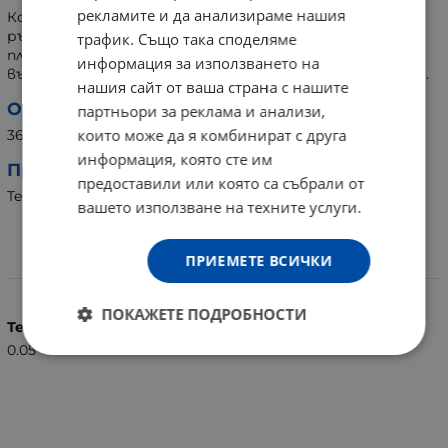
рекламите и да анализираме нашия
Конец за зъби с дръжка, която удобно приляга на
ръката - за лесна и удобна употреба. Иновативната
трафик. Също така споделяме
плоскост за лесно захапване спомага за лесното
информация за използването на
въвеждане на конеца в междузъбното пространство.
нашия сайт от ваша страна с нашите
Опаковка:
партньори за реклама и анализи,
които може да я комбинират с друга
36 броя
информация, която сте им
Производител:
предоставили или която са събрали от
TePe Munhygienprodukter AB, Швеция
вашето използване на техните услуги.
ПРИЕМЕТЕ ВСИЧКИ
Характеристики
ПОКАЖЕТЕ ПОДРОБНОСТИ
Тегло (кг.)
0.05