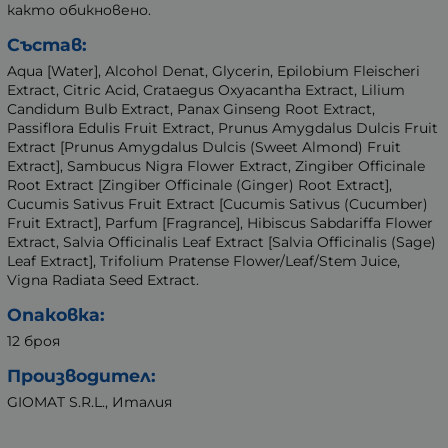
както обикновено.
Състав:
Aqua [Water], Alcohol Denat, Glycerin, Epilobium Fleischeri
Extract, Citric Acid, Crataegus Oxyacantha Extract, Lilium
Candidum Bulb Extract, Panax Ginseng Root Extract,
Passiflora Edulis Fruit Extract, Prunus Amygdalus Dulcis Fruit
Extract [Prunus Amygdalus Dulcis (Sweet Almond) Fruit
Extract], Sambucus Nigra Flower Extract, Zingiber Officinale
Root Extract [Zingiber Officinale (Ginger) Root Extract],
Cucumis Sativus Fruit Extract [Cucumis Sativus (Cucumber)
Fruit Extract], Parfum [Fragrance], Hibiscus Sabdariffa Flower
Extract, Salvia Officinalis Leaf Extract [Salvia Officinalis (Sage)
Leaf Extract], Trifolium Pratense Flower/Leaf/Stem Juice,
Vigna Radiata Seed Extract.
Опаковка:
12 броя
Производител:
GIOMAT S.R.L., Италия