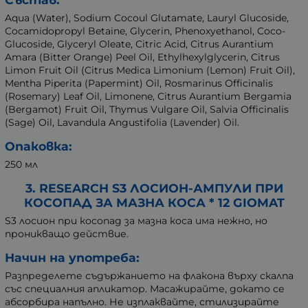
Aqua (Water), Sodium Cocoul Glutamate, Lauryl Glucoside,
Cocamidopropyl Betaine, Glycerin, Phenoxyethanol, Coco-
Glucoside, Glyceryl Oleate, Citric Acid, Citrus Aurantium
Amara (Bitter Orange) Peel Oil, Ethylhexylglycerin, Citrus
Limon Fruit Oil (Citrus Medica Limonium (Lemon) Fruit Oil),
Mentha Piperita (Papermint) Oil, Rosmarinus Officinalis
(Rosemary) Leaf Oil, Limonene, Citrus Aurantium Bergamia
(Bergamot) Fruit Oil, Thymus Vulgare Oil, Salvia Officinalis
(Sage) Oil, Lavandula Angustifolia (Lavender) Oil.
Опаковка:
250 мл
3. RESEARCH S3 ЛОСИОН-АМПУЛИ ПРИ
КОСОПАД ЗА МАЗНА КОСА * 12 GIOMAT
S3 лосион при косопад за мазна коса има нежно, но
проникващо действие.
Начин на употреба:
Разпределете съдържанието на флакона върху скалпа
със специалния апликатор. Масажирайте, докато се
абсорбира напълно. Не изплаквайте, стилизирайте