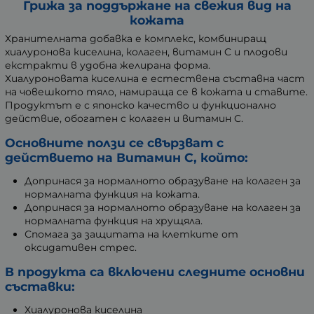
Грижа за поддържане на свежия вид на
кожата
Хранителната добавка е комплекс, комбиниращ
хиалуронова киселина, колаген, витамин C и плодови
екстракти в удобна желирана форма.
Хиалуроновата киселина е естествена съставна част
на човешкото тяло, намираща се в кожата и ставите.
Продуктът е с японско качество и функционално
действие, обогатен с колаген и витамин C.
Основните ползи се свързват с
действието на Витамин C, който:
Допринася за нормалното образуване на колаген за
нормалната функция на кожата.
Допринася за нормалното образуване на колаген за
нормалната функция на хрущяла.
Спомага за защитата на клетките от
оксидативен стрес.
В продукта са включени следните основни
съставки:
Хиалуронова киселина