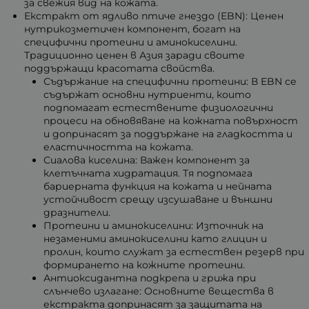
за свежия вид на кожата.
Екстракт от ядливо птиче гнездо (EBN): Ценен
нутрикозметичен компонент, богат на
специфични протеини и аминокиселини.
Традиционно ценен в Азия заради своите
поддържащи красотата свойства.
Съдържание на специфични протеини: В EBN се
съдържат основни нутриенти, които
подпомагат естествените физиологични
процеси на обновяване на кожната повърхност
и допринасят за поддържане на гладкостта и
еластичността на кожата.
Сиалова киселина: Важен компонент за
клетъчната хидратация. Тя подпомага
бариерната функция на кожата и нейната
устойчивост срещу изсушаване и външни
дразнители.
Протеини и аминокиселини: Източник на
незаменими аминокиселини като глицин и
пролин, които служат за естествен резерв при
формирането на кожните протеини.
Антиоксидантна подкрепа и грижа при
слънчево излагане: Основните вещества в
екстракта допринасят за защитата на