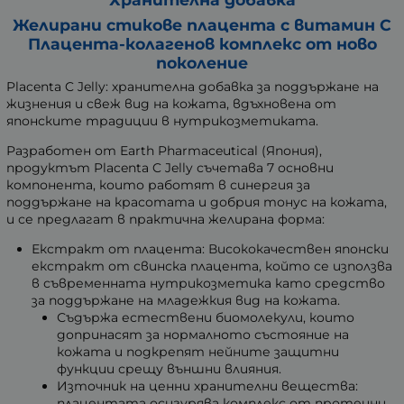
Желирани стикове плацента с витамин C
Плацента-колагенов комплекс от ново
поколение
Placenta C Jelly: хранителна добавка за поддържане на
жизнения и свеж вид на кожата, вдъхновена от
японските традиции в нутрикозметиката.
Разработен от Earth Pharmaceutical (Япония),
продуктът Placenta C Jelly съчетава 7 основни
компонента, които работят в синергия за
поддържане на красотата и добрия тонус на кожата,
и се предлагат в практична желирана форма:
Екстракт от плацента: Висококачествен японски
екстракт от свинска плацента, който се използва
в съвременната нутрикозметика като средство
за поддържане на младежкия вид на кожата.
Съдържа естествени биомолекули, които
допринасят за нормалното състояние на
кожата и подкрепят нейните защитни
функции срещу външни влияния.
Източник на ценни хранителни вещества:
плацентата осигурява комплекс от протеини,