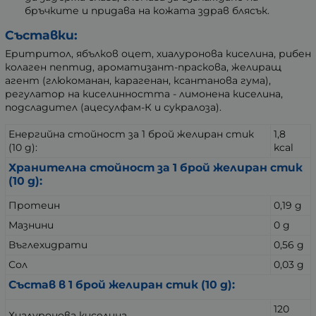
бръчките и придава на кожата здрав блясък.
Съставки:
Еритритол, ябълков оцет, хиалуронова киселина, рибен
колаген пептид, ароматизант-праскова, желиращ
агент (глюкоманан, карагенан, ксантанова гума),
регулатор на киселинността - лимонена киселина,
подсладител (ацесулфам-К и сукралоза).
Енергийна стойност за 1 брой желиран стик
1,8
(10 g):
kcal
Хранителна стойност за 1 брой желиран стик
(10 g):
Протеин
0,19 g
Мазнини
0 g
Въглехидрати
0,56 g
Сол
0,03 g
Състав в 1 брой желиран стик (10 g):
120
Хиалуронова киселина