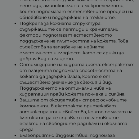
пептиди, аминокиселини и микроелементи,
които подпомагат естествените процеси на
обновяване и поддържане на тъканите.
Подкрепа за кожната структура:
съдържащите се пептиди и хранителни
фактори подпомагат естественото
поддържане на плътността на кожата. Това
съдейства за запазване на нейната
еластичност и гладкост, като се грижи за
добрия вид на лицето.
Оптимизиране на хидратацията: екстрактът
от плацента подпомага способността на
кожата да задържа влага, което е от
съществено значение за свежия й вид.
Поддържането на оптимални нива на
хидратация прави кожата по-мека и сияйна.
Защита от оксидативен стрес: основните
компоненти в екстракта притежават
антиоксидантни свойства, които помагат на
клетките да се справят с негативните
ефекти на свободните радикали и околната
среда.
Благоприятно въздействие: подпомага