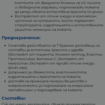
клетките от вредното влияние на UV лъчите
и свободните радикали, подпомагайки кожата
да запази своята естествена красота по-дълго.
Екстрактът от птиче гнездо е комплексен
източник на нутриенти, които подкрепят
структурата, хидратацията и естествените
защитни механизми на кожата.
Предназначение:
Съчетава действието на 7 взаимно допълващи се
съставки за естетика, красота и здраве
(Екстракт от плацента, Колаген пептид, Еластин,
Протеогликан, Витамин C, Екстракт от
мангостан, Екстракт от ядливо птиче гнездо
(bird’s nest).
Допринася за свежестта, еластичността,
хидратацията и красотата на кожата.
Доставя на организма полезни вещества и
микроелементи за подпомагане на енергийния
метаболизъм и подмладяване на кожата.
Съставки:
Сок от манго, еритритол, свински колаген пептид,