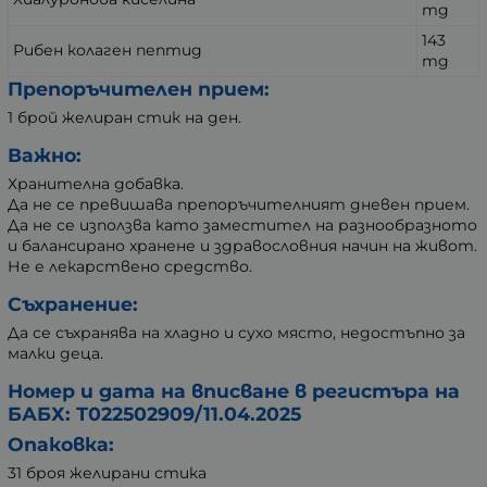
mg
143
Рибен колаген пептид
mg
Препоръчителен прием:
1 брой желиран стик на ден.
Важно:
Хранителна добавка.
Да не се превишава препоръчителният дневен прием.
Да не се използва като заместител на разнообразното
и балансирано хранене и здравословния начин на живот.
Не е лекарствено средство.
Съхранение:
Да се съхранява на хладно и сухо място, недостъпно за
малки деца.
Номер и дата на вписване в регистъра на
БАБХ: Т022502909/11.04.2025
Опаковка:
31 броя желирани стика