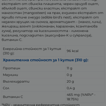
екстракт от свинска плацента, черен оризов оцет,
ябълков оцет, свински еластин, екстракт от
мангостан (mangosteen) на прах, ензимен екстракт от
ядливо птиче гнездо (edible bird’s nest), екстракт от
назален хрущял на сьомга, ароматизант - (манго, личи),
желиращ агент (глюкоманан, карагенан, ксантанова
гума), регулатор на киселинността - лимонена
киселина, подсладител (ацесулфам-К и сукралоза),
витамин C.
Енергийна стойност за 1 кутия
96 kcal
(310 g):
Хранителна стойност за 1 кутия (310 g):
Протеин
11 g
Мазнини
0 g
Въглехидрати
20 g
Сол
0,4 g
465 mg (%NRV* -
Витамин C
18.75%)
*NRV - хранителна референтна стойност