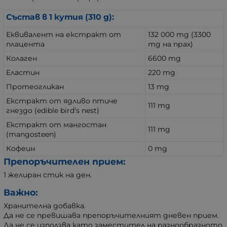
Състав в 1 кутия (310 g):
Еквивалент на екстракт от
132 000 mg (3300
плацента
mg на прах)
Колаген
6600 mg
Еластин
220 mg
Протеогликан
13 mg
Екстракт от ядливо птиче
111 mg
гнездо (edible bird’s nest)
Екстракт от мангостан
111 mg
(mangosteen)
Кофеин
0 mg
Препоръчителен прием:
1 желиран стик на ден.
Важно:
Хранителна добавка.
Да не се превишава препоръчителният дневен прием.
Да не се използва като заместител на разнообразното