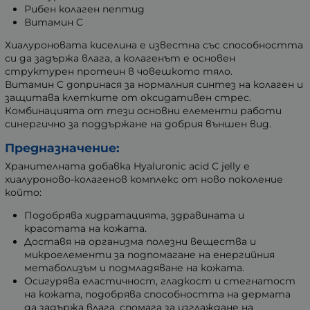
Рибен колаген пептид
Витамин C
Хиалуроновата киселина е известна със способността
си да задържа влага, а колагенът е основен
структурен протеин в човешкото тяло.
Витамин C допринася за нормалния синтез на колаген и
защитава клетките от оксидативен стрес.
Комбинацията от тези основни елементи работи
синергично за поддържане на добрия външен вид.
Предназначение:
Хранителната добавка Hyaluronic acid C jelly е
хиалуроново-колагенов комплекс от ново поколение
който:
Подобрява хидратацията, здравината и
красотата на кожата.
Доставя на организма полезни вещества и
микроелементи за подпомагане на енергийния
метаболизъм и подмладяване на кожата.
Осигурява еластичност, гладкост и стегнатост
на кожата, подобрява способността на дермата
да задържа влага, спомага за изглаждане на