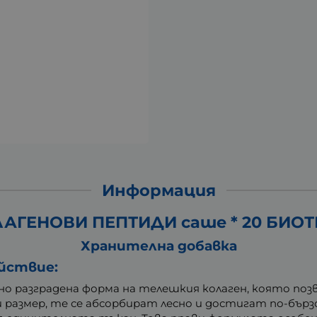
Информация
АГЕНОВИ ПЕПТИДИ саше * 20 БИО
Хранителна добавка
ействие:
 разградена форма на телешкия колаген, която позв
си размер, те се абсорбират лесно и достигат по-бър