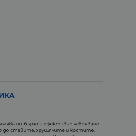
ТИКА
олява по-бързо и ефективно усвояване
зо до ставите, хрущялите и костите,