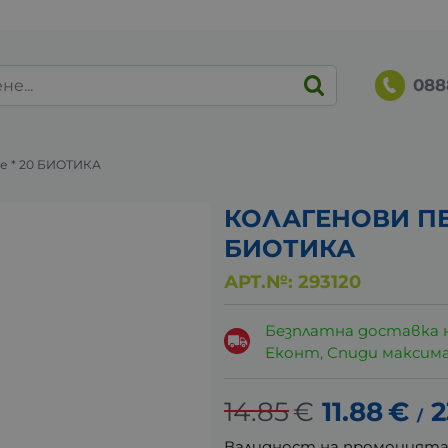
088
 * 20 БИОТИКА
КОЛАГЕНОВИ ПЕ
БИОТИКА
АРТ.№:
293120
Безплатна доставка 
Еконт, Спиди максималн
14.85
€
11.88
€
2
/
Валидност на промоцият