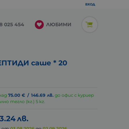
ВХОД
ЛЮБИМИ
8 025 454
ПТИДИ саше * 20
над
75.00
€
/
146.69
лв.
до офис с куриер
о тегло (кг.) 5 кг.
3.24
лв.
а от
03.08.2026
до
02.09.2026