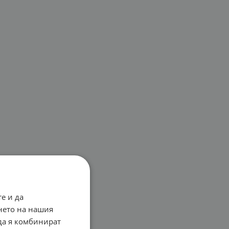
е и да
нето на нашия
 да я комбинират