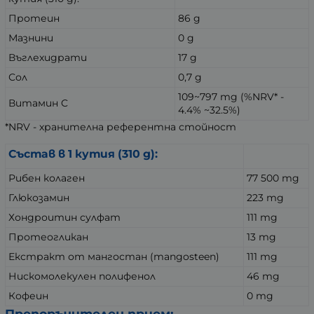
Протеин
86 g
Мазнини
0 g
Въглехидрати
17 g
Сол
0,7 g
109~797 mg (%NRV* -
Витамин C
4.4% ~32.5%)
*NRV - хранителна референтна стойност
Състав в 1 кутия (310 g):
Рибен колаген
77 500 mg
Глюкозамин
223 mg
Хондроитин сулфат
111 mg
Протеогликан
13 mg
Екстракт от мангостан (mangosteen)
111 mg
Нискомолекулен полифенол
46 mg
Кофеин
0 mg
Препоръчителен прием: