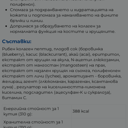
полифенол).
Спомага за подхранването и хидратацията на
кожата и подпомага за намаляването на фините
бръчки и линии.
Допринася за образуването на колаген за
нормалната функция на костите и хрущялите.
Съставки:
Рибен колаген пептид, плодов сок (боровинка
(blueberry), касис (blackcurrant), акай (acai), еритритол,
екстракт от хрущял на акула, N-ацетил глюкозамин,
екстракт от мангостан (mangosteen) на прах,
екстракт от назален хрущял на сьомга, полифенолен
екстракт от личи (lychee), ароматизант - боровинка,
желиращ агент (глюкоманан, карагенан, ксантанова
гума) , регулатор на киселинността-лимонена
киселина, подсладител (ацесулфам-К и сукралоза),
витамин С.
Енергийна стойност за 1
388 kcal
кутия (310 g):
Хранителна стойност за 1
кутия (310 g):