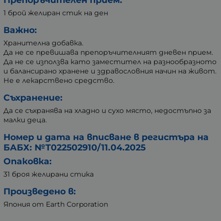
1 брой желиран стик на ден
Важно:
Хранителна добавка.
Да не се превишава препоръчителният дневен прием.
Да не се използва като заместител на разнообразното
и балансирано хранене и здравословния начин на живот.
Не е лекарствено средство.
Съхранение:
Да се съхранява на хладно и сухо място, недостъпно за
малки деца.
Номер и дата на вписване в регистъра на
БАБХ: №Т022502910/11.04.2025
Опаковка:
31 броя желирани стика
Произведено в:
Япония от Earth Corporation