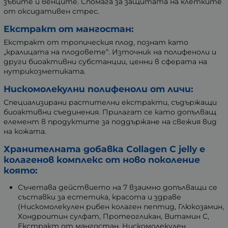
зъбите и венците. Спомага за защитата на клетките
от оксидативен стрес.
Екстракт от мангостан:
Екстракт от тропическия плод, познат като
„кралицата на плодовете“. Източник на полифеноли и
други биоактивни субстанции, ценни в сферата на
нутрикозметиката.
Нискомолекулни полифеноли от личи:
Специализирани растителни екстракти, съдържащи
биоактивни съединения. Прилагат се като допълващ
елемент в продуктите за поддържане на свежия вид
на кожата.
Хранителната добавка Collagen C jelly е
колагенов комплекс от ново поколение
която:
Съчетава действието на 7 взаимно допълващи се
съставки за естетика, красота и здраве
(Нискомолекулен рибен колаген пептид, Глюкозамин,
Хондроитин сулфат, Протеогликан, Витамин C,
Екстракт от мангостан, Нискомолекулен