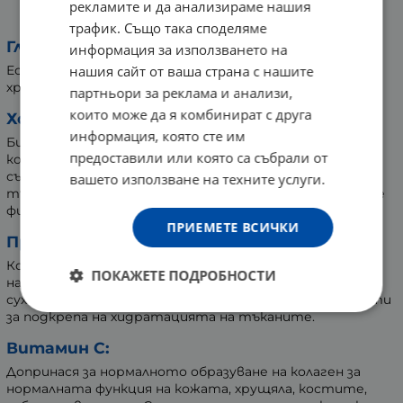
рекламите и да анализираме нашия
възстановителния режим след натоварване.
трафик. Също така споделяме
Глюкозамин:
информация за използването на
нашия сайт от ваша страна с нашите
Естествен структурен компонент на ставния
хрущял и гликозаминогликаните в организма.
партньори за реклама и анализи,
които може да я комбинират с друга
Хондроитин сулфат:
информация, която сте им
Биологичен полимер, извлечен от хрущял на акула,
предоставили или която са събрали от
който естествено се съдържа в човешките стави и
съединителна тъкан. Свързан е със способността на
вашето използване на техните услуги.
тъканите да задържат вода и да поддържат своите
физиологични свойства.
ПРИЕМЕТЕ ВСИЧКИ
Протеогликан:
Комплексни биомолекули, участващи в изграждането
ПОКАЖЕТЕ ПОДРОБНОСТИ
на извънклетъчния матрикс на хрущялите, кожата и
сухожилията. Използват се в съвременните продукти
за подкрепа на хидратацията на тъканите.
Витамин C:
Допринася за нормалното образуване на колаген за
нормалната функция на кожата, хрущяла, костите,